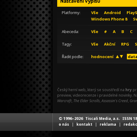
Nastavení výpisu
Platformy:
Vše
Android
Play
Windows Phone 8
S
Abeceda:
Vše
#
A
B
C
Tagy:
Vše
Akční
RPG
Řadit podle:
hodnocení
data
Český herní web, který se soustředí na
hry
pr
preview, videorecenze i pravidelné novinky. 
Warcraft
,
The Elder Scrolls
,
Assassin's Creed
,
Gran
© 1996–2026
ISSN 18
Tiscali Media, a.s.
|
|
|
o nás
kontakt
reklama
redak