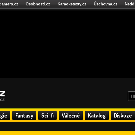
igamers.cz
Osobnosti.cz
Karaoketexty.cz
Úschovna.cz
Nedd
níze.cz
StartupInsider.cz
gie
Fantasy
Sci-fi
Válečné
Katalog
Diskuze