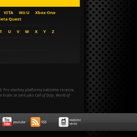
VITA
Wii U
Xbox One
eta Quest
T
U
V
W
X
Y
Z
Pad. Pro všechny platformy nabízíme recenze,
m hrám ze sérií jako
Call of Duty
,
World of
mobilní
youtube
RSS
verze