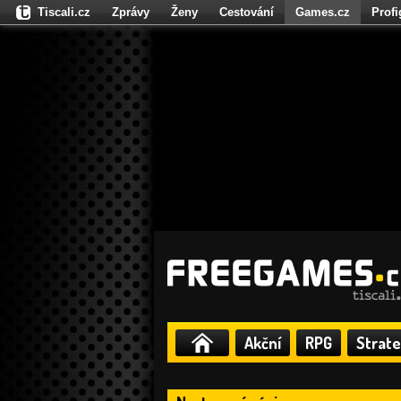
Tiscali.cz
Zprávy
Ženy
Cestování
Games.cz
Prof
Moulík.cz
Fights.cz
Sport
Dokina.cz
CZhity.cz
Našepe
Akční
RPG
Strate