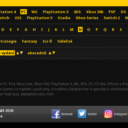
Station 4
PC
Wii
PlayStation 3
3DS
Xbox 360
PSP
DS
witch
iOS
PlayStation 5
Stadia
Xbox Series
Switch 2
M
D
E
F
G
H
I
J
K
L
M
N
O
P
Q
R
S
Strategie
Fantasy
Sci-fi
Válečné
 vydání
abecedně
o PC, PS4, Xbox One, Xbox 360, PlayStation 3, Wii, 3DS, DS, PS Vita, iPhone a i
Na Games.cz najdete i podcasty, rozsáhlou databázi her a speciály k očekávaný
d Theft Auto
,
Battlefield
nebo
FIFA
.
01-5131
facebook
twitter
Instagram
ce