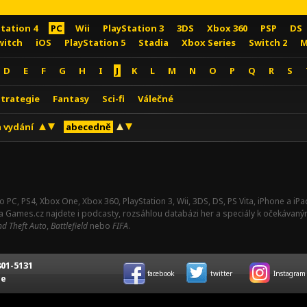
Station 4
PC
Wii
PlayStation 3
3DS
Xbox 360
PSP
DS
witch
iOS
PlayStation 5
Stadia
Xbox Series
Switch 2
M
D
E
F
G
H
I
J
K
L
M
N
O
P
Q
R
S
Strategie
Fantasy
Sci-fi
Válečné
 vydání
abecedně
o PC, PS4, Xbox One, Xbox 360, PlayStation 3, Wii, 3DS, DS, PS Vita, iPhone a i
Na Games.cz najdete i podcasty, rozsáhlou databázi her a speciály k očekávaný
d Theft Auto
,
Battlefield
nebo
FIFA
.
01-5131
facebook
twitter
Instagram
ce