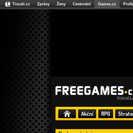
Tiscali.cz
Zprávy
Ženy
Cestování
Games.cz
Prof
Moulík.cz
Fights.cz
Sport
Dokina.cz
CZhity.cz
Našepe
Akční
RPG
Strate