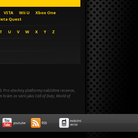
VITA
Wii U
Xbox One
eta Quest
T
U
V
W
X
Y
Z
Pad. Pro všechny platformy nabízíme recenze,
m hrám ze sérií jako
Call of Duty
,
World of
mobilní
youtube
RSS
verze