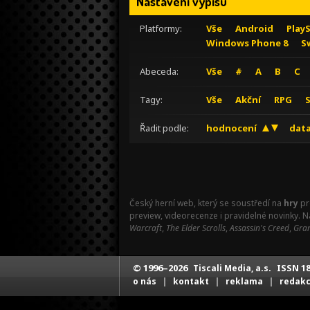
Nastavení výpisu
Platformy:
Vše
Android
Play
Windows Phone 8
S
Abeceda:
Vše
#
A
B
C
Tagy:
Vše
Akční
RPG
Řadit podle:
hodnocení
data
Český herní web, který se soustředí na
hry
pr
preview, videorecenze i pravidelné novinky. 
Warcraft
,
The Elder Scrolls
,
Assassin's Creed
,
Gran
© 1996–2026
ISSN 18
Tiscali Media, a.s.
|
|
|
o nás
kontakt
reklama
redak