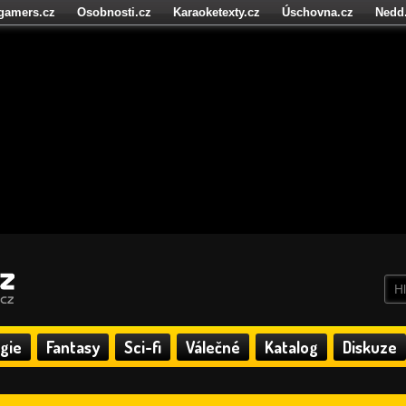
igamers.cz
Osobnosti.cz
Karaoketexty.cz
Úschovna.cz
Nedd
níze.cz
StartupInsider.cz
gie
Fantasy
Sci-fi
Válečné
Katalog
Diskuze