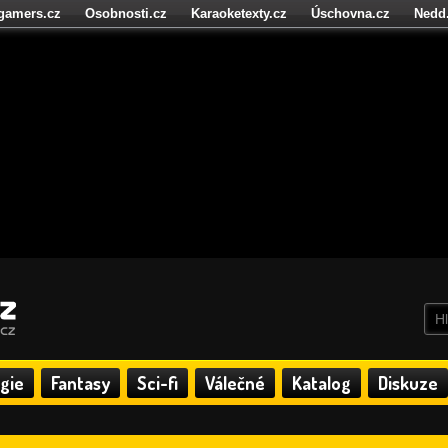
igamers.cz
Osobnosti.cz
Karaoketexty.cz
Úschovna.cz
Nedd
níze.cz
StartupInsider.cz
gie
Fantasy
Sci-fi
Válečné
Katalog
Diskuze