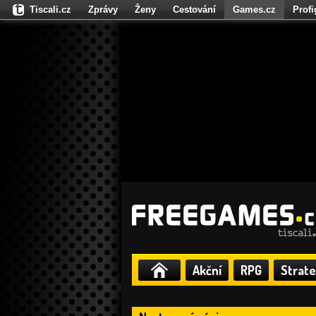
Tiscali.cz
Zprávy
Ženy
Cestování
Games.cz
Prof
Moulík.cz
Fights.cz
Sport
Dokina.cz
CZhity.cz
Našepe
Akční
RPG
Strate