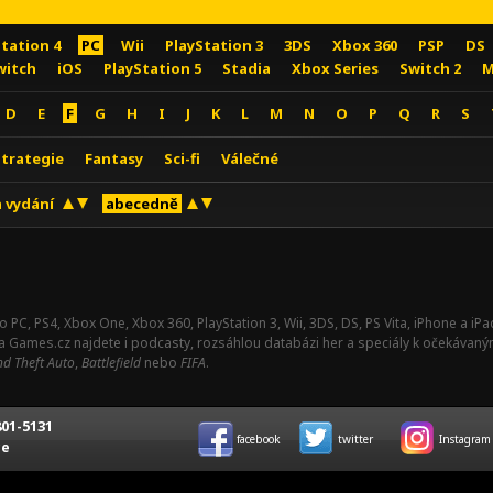
Station 4
PC
Wii
PlayStation 3
3DS
Xbox 360
PSP
DS
witch
iOS
PlayStation 5
Stadia
Xbox Series
Switch 2
M
D
E
F
G
H
I
J
K
L
M
N
O
P
Q
R
S
Strategie
Fantasy
Sci-fi
Válečné
 vydání
abecedně
o PC, PS4, Xbox One, Xbox 360, PlayStation 3, Wii, 3DS, DS, PS Vita, iPhone a i
Na Games.cz najdete i podcasty, rozsáhlou databázi her a speciály k očekávaný
d Theft Auto
,
Battlefield
nebo
FIFA
.
01-5131
facebook
twitter
Instagram
ce