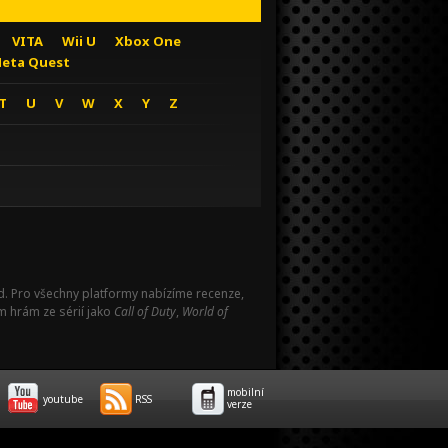
VITA
Wii U
Xbox One
eta Quest
T
U
V
W
X
Y
Z
Pad. Pro všechny platformy nabízíme recenze,
m hrám ze sérií jako
Call of Duty
,
World of
mobilní
youtube
RSS
verze