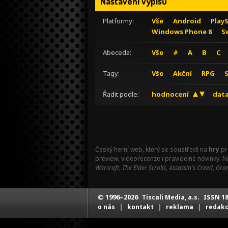
Nastavení výpisu
Platformy:
Vše
Android
Play
Windows Phone 8
S
Abeceda:
Vše
#
A
B
C
Tagy:
Vše
Akční
RPG
Řadit podle:
hodnocení
data
Český herní web, který se soustředí na
hry
pr
preview, videorecenze i pravidelné novinky. 
Warcraft
,
The Elder Scrolls
,
Assassin's Creed
,
Gran
© 1996–2026
ISSN 18
Tiscali Media, a.s.
|
|
|
o nás
kontakt
reklama
redak