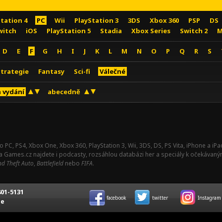
Station 4
PC
Wii
PlayStation 3
3DS
Xbox 360
PSP
DS
witch
iOS
PlayStation 5
Stadia
Xbox Series
Switch 2
M
D
E
F
G
H
I
J
K
L
M
N
O
P
Q
R
S
Strategie
Fantasy
Sci-fi
Válečné
 vydání
abecedně
o PC, PS4, Xbox One, Xbox 360, PlayStation 3, Wii, 3DS, DS, PS Vita, iPhone a i
Na Games.cz najdete i podcasty, rozsáhlou databázi her a speciály k očekávaný
d Theft Auto
,
Battlefield
nebo
FIFA
.
01-5131
facebook
twitter
Instagram
ce