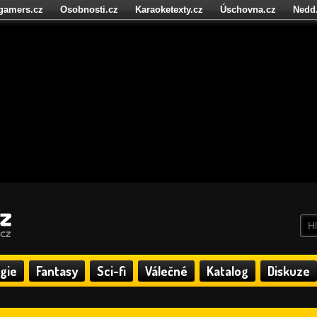
igamers.cz
Osobnosti.cz
Karaoketexty.cz
Úschovna.cz
Nedd
níze.cz
StartupInsider.cz
gie
Fantasy
Sci-fi
Válečné
Katalog
Diskuze