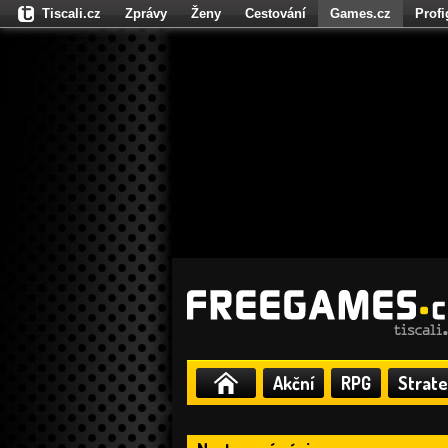
Tiscali.cz
Zprávy
Ženy
Cestování
Games.cz
Prof
Moulík.cz
Fights.cz
Sport
Dokina.cz
CZhity.cz
Našepe
Akční
RPG
Strate