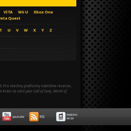
VITA
Wii U
Xbox One
eta Quest
T
U
V
W
X
Y
Z
Pad. Pro všechny platformy nabízíme recenze,
m hrám ze sérií jako
Call of Duty
,
World of
mobilní
youtube
RSS
verze