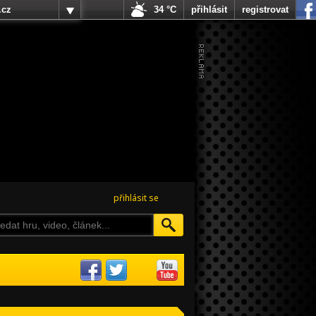
.cz
34 °C
přihlásit
registrovat
přihlásit se