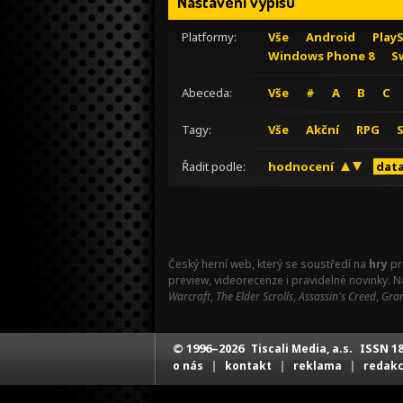
Nastavení výpisu
Platformy:
Vše
Android
Play
Windows Phone 8
S
Abeceda:
Vše
#
A
B
C
Tagy:
Vše
Akční
RPG
Řadit podle:
hodnocení
data
Český herní web, který se soustředí na
hry
pr
preview, videorecenze i pravidelné novinky. 
Warcraft
,
The Elder Scrolls
,
Assassin's Creed
,
Gran
© 1996–2026
ISSN 18
Tiscali Media, a.s.
|
|
|
o nás
kontakt
reklama
redak