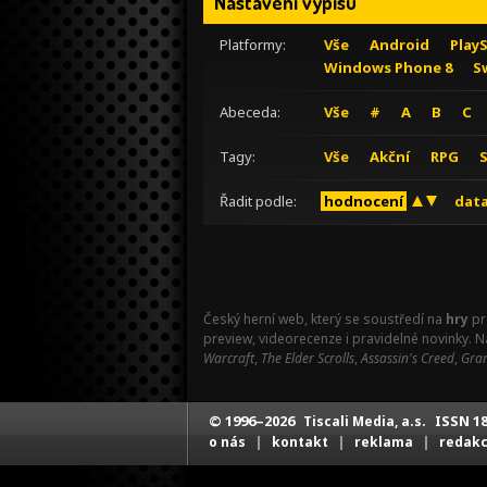
Nastavení výpisu
Platformy:
Vše
Android
Play
Windows Phone 8
S
Abeceda:
Vše
#
A
B
C
Tagy:
Vše
Akční
RPG
Řadit podle:
hodnocení
data
Český herní web, který se soustředí na
hry
pr
preview, videorecenze i pravidelné novinky. 
Warcraft
,
The Elder Scrolls
,
Assassin's Creed
,
Gran
© 1996–2026
ISSN 18
Tiscali Media, a.s.
|
|
|
o nás
kontakt
reklama
redak