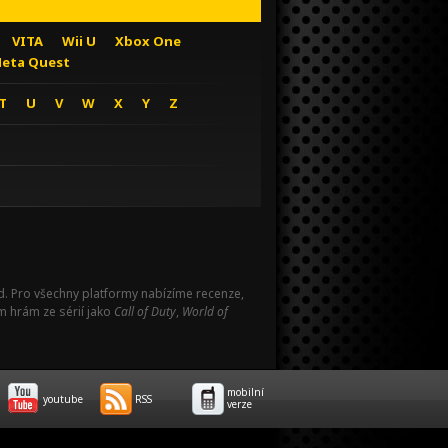
VITA
Wii U
Xbox One
eta Quest
T
U
V
W
X
Y
Z
Pad. Pro všechny platformy nabízíme recenze,
m hrám ze sérií jako
Call of Duty
,
World of
mobilní
youtube
RSS
verze