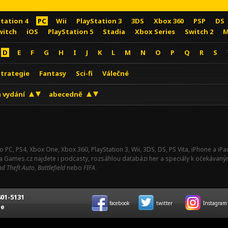
Station 4
PC
Wii
PlayStation 3
3DS
Xbox 360
PSP
DS
witch
iOS
PlayStation 5
Stadia
Xbox Series
Switch 2
M
D
E
F
G
H
I
J
K
L
M
N
O
P
Q
R
S
Strategie
Fantasy
Sci-fi
Válečné
 vydání
abecedně
o PC, PS4, Xbox One, Xbox 360, PlayStation 3, Wii, 3DS, DS, PS Vita, iPhone a i
Na Games.cz najdete i podcasty, rozsáhlou databázi her a speciály k očekávaný
d Theft Auto
,
Battlefield
nebo
FIFA
.
01-5131
facebook
twitter
Instagram
ce