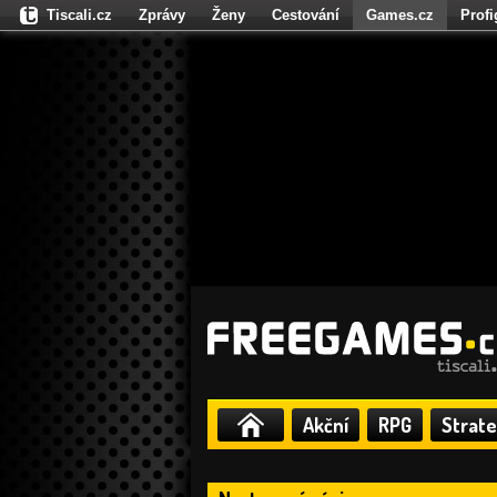
Tiscali.cz
Zprávy
Ženy
Cestování
Games.cz
Prof
Moulík.cz
Fights.cz
Sport
Dokina.cz
CZhity.cz
Našepe
Akční
RPG
Strate