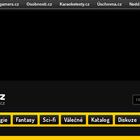
igamers.cz
Osobnosti.cz
Karaoketexty.cz
Úschovna.cz
Nedd
níze.cz
StartupInsider.cz
gie
Fantasy
Sci-fi
Válečné
Katalog
Diskuze