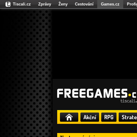
Tiscali.cz
Zprávy
Ženy
Cestování
Games.cz
Prof
Moulík.cz
Fights.cz
Sport
Dokina.cz
CZhity.cz
Našepe
Akční
RPG
Strate