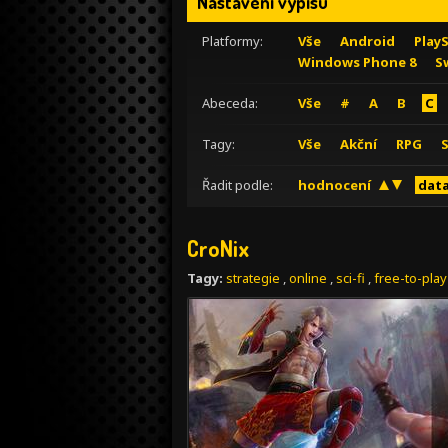
Nastavení výpisu
Platformy:
Vše
Android
Play
Windows Phone 8
S
Abeceda:
Vše
#
A
B
C
Tagy:
Vše
Akční
RPG
Řadit podle:
hodnocení
data
CroNix
Tagy:
strategie
,
online
,
sci-fi
,
free-to-play