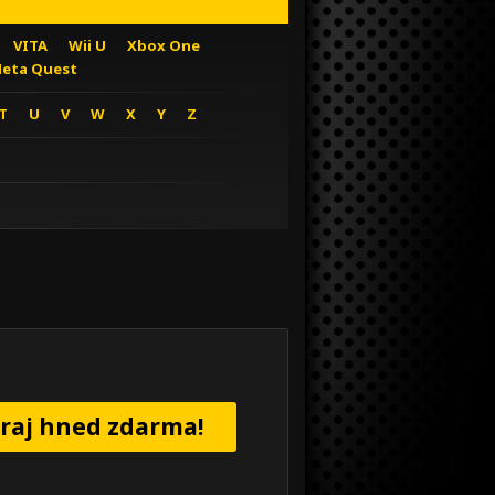
VITA
Wii U
Xbox One
eta Quest
T
U
V
W
X
Y
Z
raj hned zdarma!