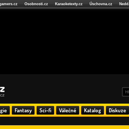
igamers.cz
Osobnosti.cz
Karaoketexty.cz
Úschovna.cz
Nedd
níze.cz
StartupInsider.cz
gie
Fantasy
Sci-fi
Válečné
Katalog
Diskuze