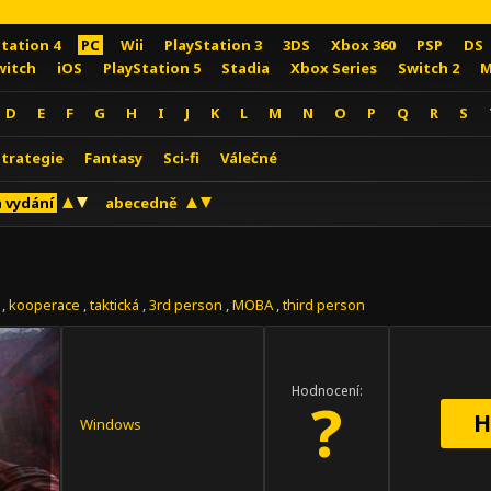
Station 4
PC
Wii
PlayStation 3
3DS
Xbox 360
PSP
DS
witch
iOS
PlayStation 5
Stadia
Xbox Series
Switch 2
M
D
E
F
G
H
I
J
K
L
M
N
O
P
Q
R
S
Strategie
Fantasy
Sci-fi
Válečné
 vydání
abecedně
,
kooperace
,
taktická
,
3rd person
,
MOBA
,
third person
Hodnocení:
?
H
Windows