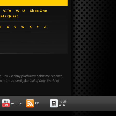
VITA
Wii U
Xbox One
eta Quest
T
U
V
W
X
Y
Z
Pad. Pro všechny platformy nabízíme recenze,
m hrám ze sérií jako
Call of Duty
,
World of
mobilní
youtube
RSS
verze