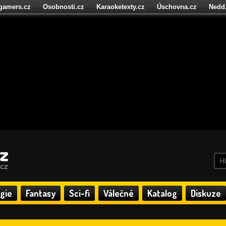
igamers.cz
Osobnosti.cz
Karaoketexty.cz
Úschovna.cz
Nedd
níze.cz
StartupInsider.cz
gie
Fantasy
Sci-fi
Válečné
Katalog
Diskuze