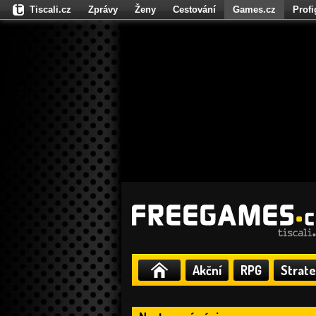
Tiscali.cz
Zprávy
Ženy
Cestování
Games.cz
Prof
Moulík.cz
Fights.cz
Sport
Dokina.cz
CZhity.cz
Našepe
Akční
RPG
Strate