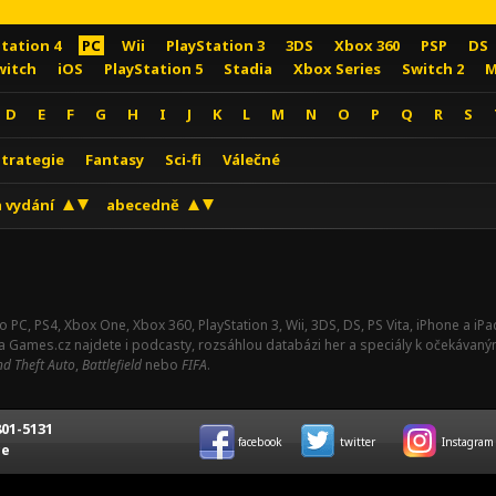
Station 4
PC
Wii
PlayStation 3
3DS
Xbox 360
PSP
DS
witch
iOS
PlayStation 5
Stadia
Xbox Series
Switch 2
M
D
E
F
G
H
I
J
K
L
M
N
O
P
Q
R
S
Strategie
Fantasy
Sci-fi
Válečné
 vydání
abecedně
o PC, PS4, Xbox One, Xbox 360, PlayStation 3, Wii, 3DS, DS, PS Vita, iPhone a i
Na Games.cz najdete i podcasty, rozsáhlou databázi her a speciály k očekávaný
d Theft Auto
,
Battlefield
nebo
FIFA
.
01-5131
facebook
twitter
Instagram
ce