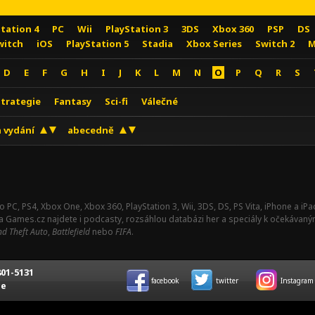
Station 4
PC
Wii
PlayStation 3
3DS
Xbox 360
PSP
DS
witch
iOS
PlayStation 5
Stadia
Xbox Series
Switch 2
M
D
E
F
G
H
I
J
K
L
M
N
O
P
Q
R
S
Strategie
Fantasy
Sci-fi
Válečné
 vydání
abecedně
o PC, PS4, Xbox One, Xbox 360, PlayStation 3, Wii, 3DS, DS, PS Vita, iPhone a i
Na Games.cz najdete i podcasty, rozsáhlou databázi her a speciály k očekávaný
d Theft Auto
,
Battlefield
nebo
FIFA
.
01-5131
facebook
twitter
Instagram
ce