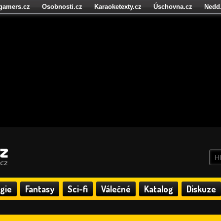
igamers.cz
Osobnosti.cz
Karaoketexty.cz
Úschovna.cz
Nedd
níze.cz
StartupInsider.cz
gie
Fantasy
Sci-fi
Válečné
Katalog
Diskuze