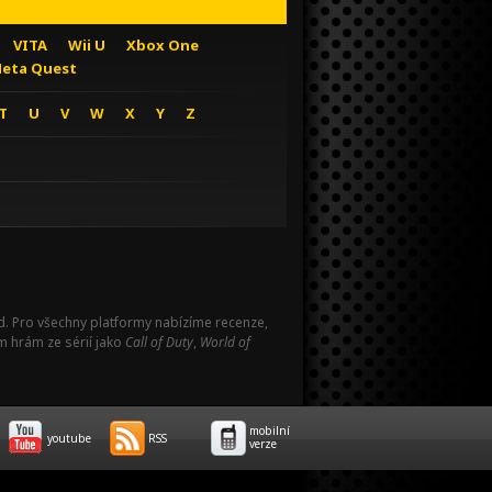
VITA
Wii U
Xbox One
eta Quest
T
U
V
W
X
Y
Z
Pad. Pro všechny platformy nabízíme recenze,
m hrám ze sérií jako
Call of Duty
,
World of
mobilní
youtube
RSS
verze