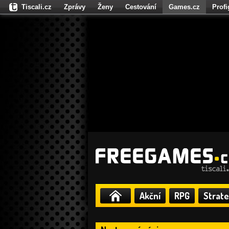
Tiscali.cz
Zprávy
Ženy
Cestování
Games.cz
Prof
Moulík.cz
Fights.cz
Sport
Dokina.cz
CZhity.cz
Našepe
Akční
RPG
Strate