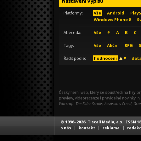
Nastavení výpisu
Platformy:
Vše
Android
Play
Windows Phone 8
S
Abeceda:
Vše
#
A
B
C
Tagy:
Vše
Akční
RPG
Řadit podle:
hodnocení
data
Český herní web, který se soustředí na
hry
pr
preview, videorecenze i pravidelné novinky. 
Warcraft
,
The Elder Scrolls
,
Assassin's Creed
,
Gran
© 1996–2026
ISSN 18
Tiscali Media, a.s.
|
|
|
o nás
kontakt
reklama
redak