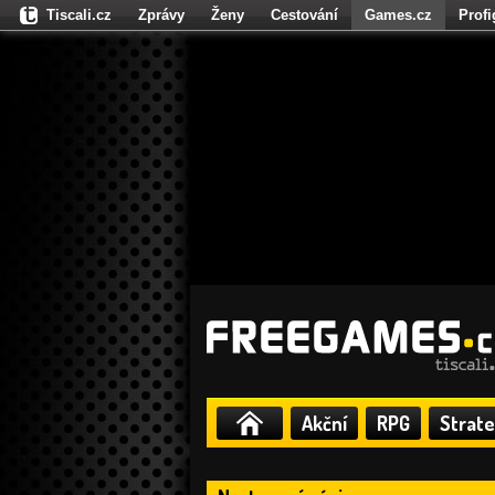
Tiscali.cz
Zprávy
Ženy
Cestování
Games.cz
Prof
Moulík.cz
Fights.cz
Sport
Dokina.cz
CZhity.cz
Našepe
Akční
RPG
Strate