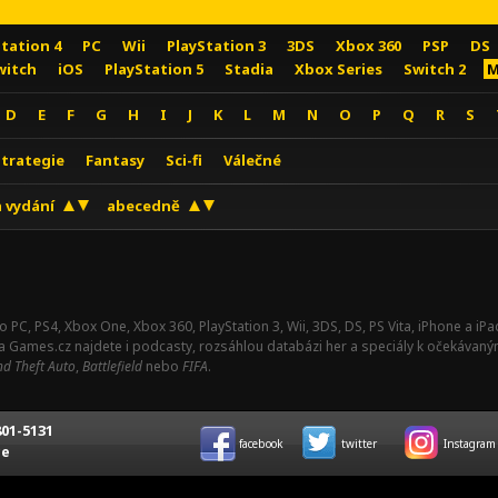
Station 4
PC
Wii
PlayStation 3
3DS
Xbox 360
PSP
DS
witch
iOS
PlayStation 5
Stadia
Xbox Series
Switch 2
M
D
E
F
G
H
I
J
K
L
M
N
O
P
Q
R
S
Strategie
Fantasy
Sci-fi
Válečné
 vydání
abecedně
o PC, PS4, Xbox One, Xbox 360, PlayStation 3, Wii, 3DS, DS, PS Vita, iPhone a i
Na Games.cz najdete i podcasty, rozsáhlou databázi her a speciály k očekávaný
d Theft Auto
,
Battlefield
nebo
FIFA
.
01-5131
facebook
twitter
Instagram
ce