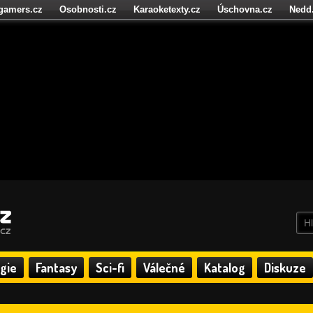
igamers.cz
Osobnosti.cz
Karaoketexty.cz
Úschovna.cz
Nedd
níze.cz
StartupInsider.cz
gie
Fantasy
Sci-fi
Válečné
Katalog
Diskuze