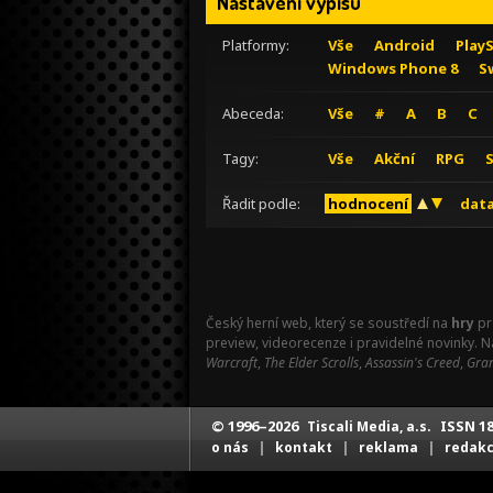
Nastavení výpisu
Platformy:
Vše
Android
Play
Windows Phone 8
S
Abeceda:
Vše
#
A
B
C
Tagy:
Vše
Akční
RPG
Řadit podle:
hodnocení
data
Český herní web, který se soustředí na
hry
pr
preview, videorecenze i pravidelné novinky. 
Warcraft
,
The Elder Scrolls
,
Assassin's Creed
,
Gran
© 1996–2026
ISSN 18
Tiscali Media, a.s.
|
|
|
o nás
kontakt
reklama
redak