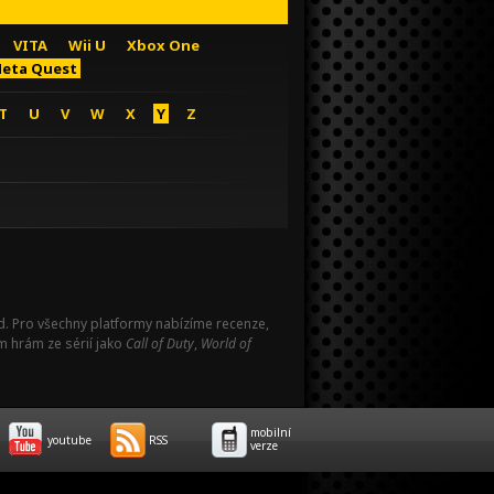
VITA
Wii U
Xbox One
eta Quest
T
U
V
W
X
Y
Z
Pad. Pro všechny platformy nabízíme recenze,
m hrám ze sérií jako
Call of Duty
,
World of
mobilní
youtube
RSS
verze