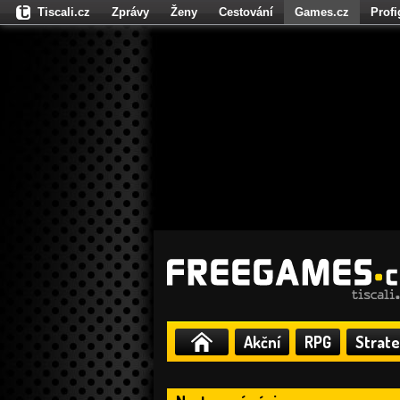
Tiscali.cz
Zprávy
Ženy
Cestování
Games.cz
Prof
Moulík.cz
Fights.cz
Sport
Dokina.cz
CZhity.cz
Našepe
Akční
RPG
Strate