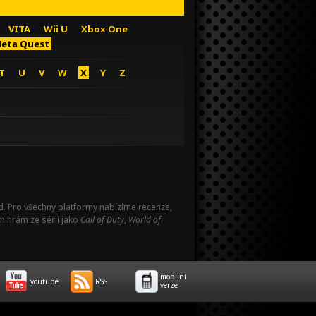
VITA
Wii U
Xbox One
eta Quest
T
U
V
W
X
Y
Z
Pad. Pro všechny platformy nabízíme recenze,
m hrám ze sérií jako
Call of Duty
,
World of
mobilní
youtube
RSS
verze