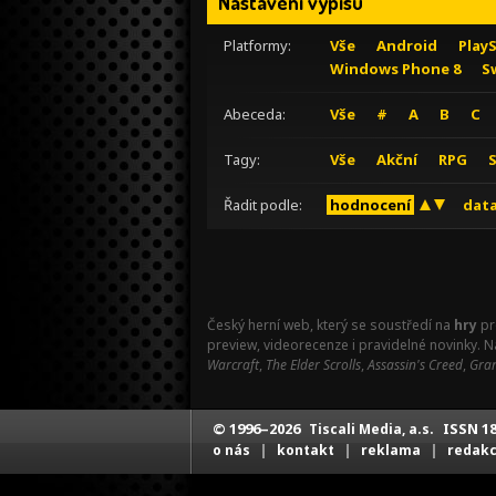
Nastavení výpisu
Platformy:
Vše
Android
Play
Windows Phone 8
S
Abeceda:
Vše
#
A
B
C
Tagy:
Vše
Akční
RPG
Řadit podle:
hodnocení
data
Český herní web, který se soustředí na
hry
pr
preview, videorecenze i pravidelné novinky. 
Warcraft
,
The Elder Scrolls
,
Assassin's Creed
,
Gran
© 1996–2026
ISSN 18
Tiscali Media, a.s.
|
|
|
o nás
kontakt
reklama
redak