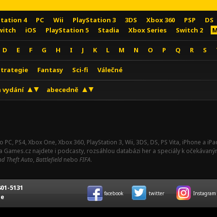
Station 4
PC
Wii
PlayStation 3
3DS
Xbox 360
PSP
DS
witch
iOS
PlayStation 5
Stadia
Xbox Series
Switch 2
M
D
E
F
G
H
I
J
K
L
M
N
O
P
Q
R
S
Strategie
Fantasy
Sci-fi
Válečné
 vydání
abecedně
o PC, PS4, Xbox One, Xbox 360, PlayStation 3, Wii, 3DS, DS, PS Vita, iPhone a i
Na Games.cz najdete i podcasty, rozsáhlou databázi her a speciály k očekávaný
d Theft Auto
,
Battlefield
nebo
FIFA
.
01-5131
facebook
twitter
Instagram
ce