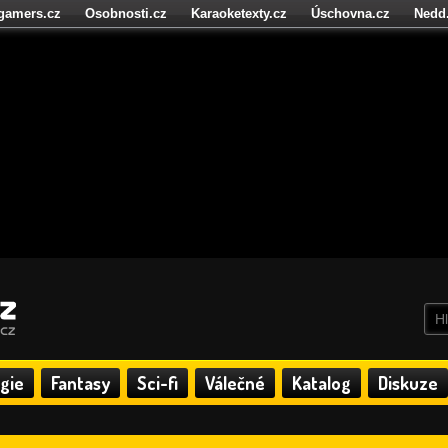
igamers.cz
Osobnosti.cz
Karaoketexty.cz
Úschovna.cz
Nedd
níze.cz
StartupInsider.cz
gie
Fantasy
Sci-fi
Válečné
Katalog
Diskuze