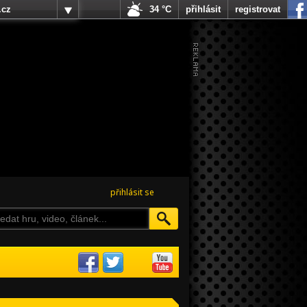
.cz
34 °C
přihlásit
registrovat
přihlásit se