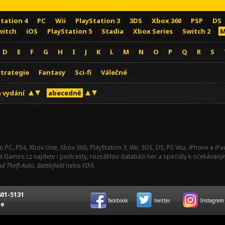
Station 4
PC
Wii
PlayStation 3
3DS
Xbox 360
PSP
DS
witch
iOS
PlayStation 5
Stadia
Xbox Series
Switch 2
M
D
E
F
G
H
I
J
K
L
M
N
O
P
Q
R
S
Strategie
Fantasy
Sci-fi
Válečné
 vydání
abecedně
o PC, PS4, Xbox One, Xbox 360, PlayStation 3, Wii, 3DS, DS, PS Vita, iPhone a i
Na Games.cz najdete i podcasty, rozsáhlou databázi her a speciály k očekávaný
d Theft Auto
,
Battlefield
nebo
FIFA
.
01-5131
facebook
twitter
Instagram
ce