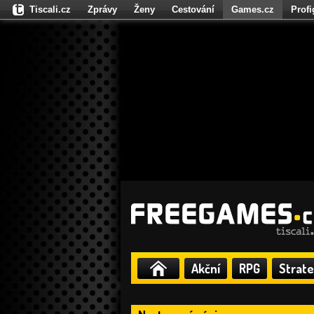
Tiscali.cz
Zprávy
Ženy
Cestování
Games.cz
Prof
Moulík.cz
Fights.cz
Sport
Dokina.cz
CZhity.cz
Našepe
Akční
RPG
Strate