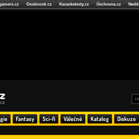
igamers.cz
Osobnosti.cz
Karaoketexty.cz
Úschovna.cz
Nedd
níze.cz
StartupInsider.cz
gie
Fantasy
Sci-fi
Válečné
Katalog
Diskuze