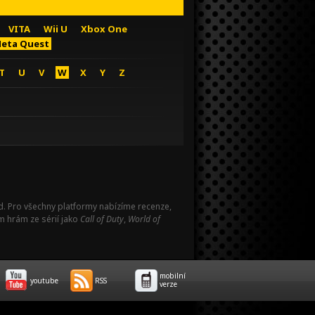
VITA
Wii U
Xbox One
eta Quest
T
U
V
W
X
Y
Z
Pad. Pro všechny platformy nabízíme recenze,
m hrám ze sérií jako
Call of Duty
,
World of
mobilní
youtube
RSS
verze