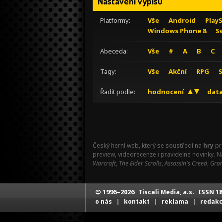
Nastavení výpisu
Platformy:
Vše
Android
Play
Windows Phone 8
S
Abeceda:
Vše
#
A
B
C
Tagy:
Vše
Akční
RPG
Řadit podle:
hodnocení
data
Český herní web, který se soustředí na
hry
pr
preview, videorecenze i pravidelné novinky. 
Warcraft
,
The Elder Scrolls
,
Assassin's Creed
,
Gran
© 1996–2026
ISSN 18
Tiscali Media, a.s.
|
|
|
o nás
kontakt
reklama
redak