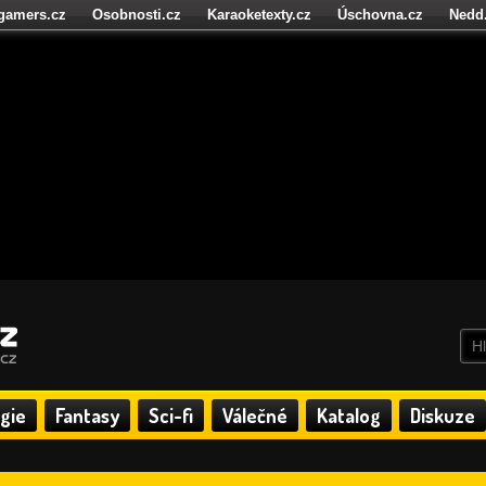
igamers.cz
Osobnosti.cz
Karaoketexty.cz
Úschovna.cz
Nedd
níze.cz
StartupInsider.cz
gie
Fantasy
Sci-fi
Válečné
Katalog
Diskuze