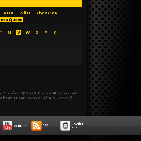
VITA
Wii U
Xbox One
eta Quest
T
U
V
W
X
Y
Z
Pad. Pro všechny platformy nabízíme recenze,
m hrám ze sérií jako
Call of Duty
,
World of
mobilní
youtube
RSS
verze