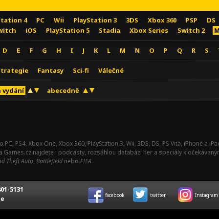
Station 4
PC
Wii
PlayStation 3
3DS
Xbox 360
PSP
DS
witch
iOS
PlayStation 5
Stadia
Xbox Series
Switch 2
M
D
E
F
G
H
I
J
K
L
M
N
O
P
Q
R
S
Strategie
Fantasy
Sci-fi
Válečné
 vydání
abecedně
o PC, PS4, Xbox One, Xbox 360, PlayStation 3, Wii, 3DS, DS, PS Vita, iPhone a i
Na Games.cz najdete i podcasty, rozsáhlou databázi her a speciály k očekávaný
d Theft Auto
,
Battlefield
nebo
FIFA
.
01-5131
facebook
twitter
Instagram
ce