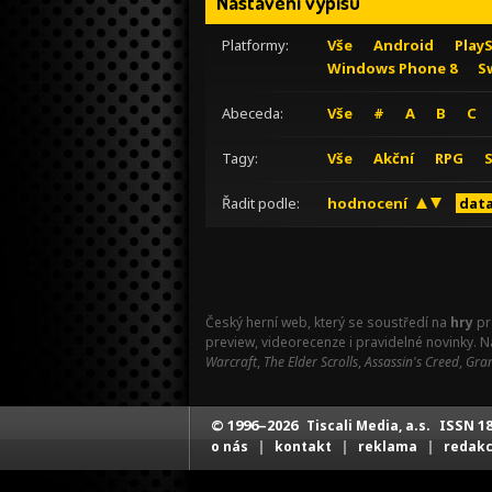
Nastavení výpisu
Platformy:
Vše
Android
Play
Windows Phone 8
S
Abeceda:
Vše
#
A
B
C
Tagy:
Vše
Akční
RPG
Řadit podle:
hodnocení
data
Český herní web, který se soustředí na
hry
pr
preview, videorecenze i pravidelné novinky. 
Warcraft
,
The Elder Scrolls
,
Assassin's Creed
,
Gran
© 1996–2026
ISSN 18
Tiscali Media, a.s.
|
|
|
o nás
kontakt
reklama
redak