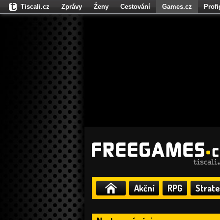
Tiscali.cz
Zprávy
Ženy
Cestování
Games.cz
Prof
Moulík.cz
Fights.cz
Sport
Dokina.cz
CZhity.cz
Našepe
Akční
RPG
Strate