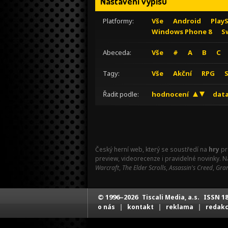
Nastavení výpisu
Platformy:
Vše
Android
Play
Windows Phone 8
S
Abeceda:
Vše
#
A
B
C
Tagy:
Vše
Akční
RPG
Řadit podle:
hodnocení
data
Český herní web, který se soustředí na
hry
pr
preview, videorecenze i pravidelné novinky. 
Warcraft
,
The Elder Scrolls
,
Assassin's Creed
,
Gran
© 1996–2026
ISSN 18
Tiscali Media, a.s.
|
|
|
o nás
kontakt
reklama
redak