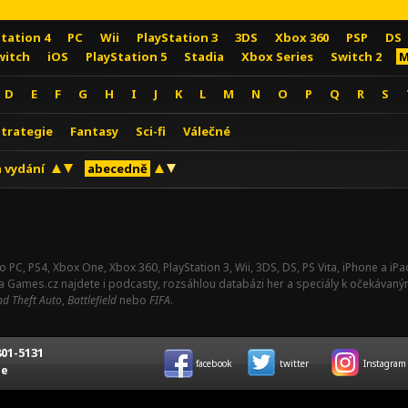
Station 4
PC
Wii
PlayStation 3
3DS
Xbox 360
PSP
DS
witch
iOS
PlayStation 5
Stadia
Xbox Series
Switch 2
M
D
E
F
G
H
I
J
K
L
M
N
O
P
Q
R
S
Strategie
Fantasy
Sci-fi
Válečné
 vydání
abecedně
o PC, PS4, Xbox One, Xbox 360, PlayStation 3, Wii, 3DS, DS, PS Vita, iPhone a i
Na Games.cz najdete i podcasty, rozsáhlou databázi her a speciály k očekávaný
d Theft Auto
,
Battlefield
nebo
FIFA
.
01-5131
facebook
twitter
Instagram
ce