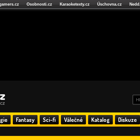
igamers.cz
Osobnosti.cz
Karaoketexty.cz
Úschovna.cz
Nedd
níze.cz
StartupInsider.cz
gie
Fantasy
Sci-fi
Válečné
Katalog
Diskuze