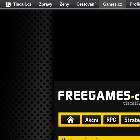
Tiscali.cz
Zprávy
Ženy
Cestování
Games.cz
Prof
Moulík.cz
Fights.cz
Sport
Dokina.cz
CZhity.cz
Našepe
Akční
RPG
Strate