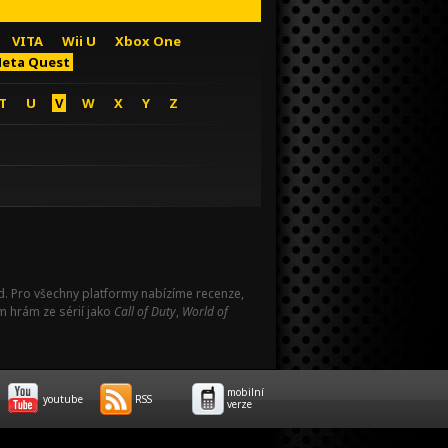
VITA
Wii U
Xbox One
eta Quest
T
U
V
W
X
Y
Z
Pad. Pro všechny platformy nabízíme recenze,
m hrám ze sérií jako
Call of Duty
,
World of
mobilní
youtube
RSS
verze