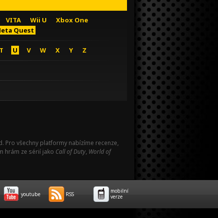
VITA
Wii U
Xbox One
eta Quest
T
U
V
W
X
Y
Z
Pad. Pro všechny platformy nabízíme recenze,
m hrám ze sérií jako
Call of Duty
,
World of
mobilní
youtube
RSS
verze