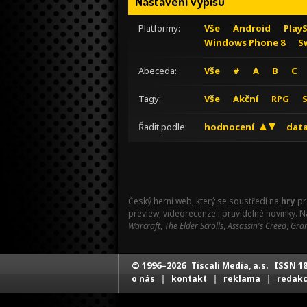
Nastavení výpisu
Platformy:
Vše
Android
Play
Windows Phone 8
S
Abeceda:
Vše
#
A
B
C
Tagy:
Vše
Akční
RPG
Řadit podle:
hodnocení
data
Český herní web, který se soustředí na
hry
pr
preview, videorecenze i pravidelné novinky. 
Warcraft
,
The Elder Scrolls
,
Assassin's Creed
,
Gran
© 1996–2026
ISSN 18
Tiscali Media, a.s.
|
|
|
o nás
kontakt
reklama
redak