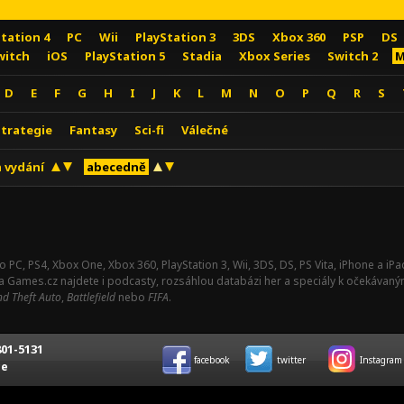
Station 4
PC
Wii
PlayStation 3
3DS
Xbox 360
PSP
DS
witch
iOS
PlayStation 5
Stadia
Xbox Series
Switch 2
M
D
E
F
G
H
I
J
K
L
M
N
O
P
Q
R
S
Strategie
Fantasy
Sci-fi
Válečné
 vydání
abecedně
o PC, PS4, Xbox One, Xbox 360, PlayStation 3, Wii, 3DS, DS, PS Vita, iPhone a i
Na Games.cz najdete i podcasty, rozsáhlou databázi her a speciály k očekávaný
d Theft Auto
,
Battlefield
nebo
FIFA
.
01-5131
facebook
twitter
Instagram
ce