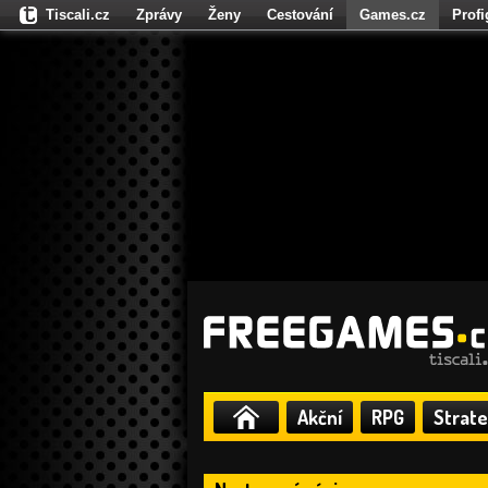
Tiscali.cz
Zprávy
Ženy
Cestování
Games.cz
Prof
Moulík.cz
Fights.cz
Sport
Dokina.cz
CZhity.cz
Našepe
Akční
RPG
Strate