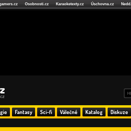
igamers.cz
Osobnosti.cz
Karaoketexty.cz
Úschovna.cz
Nedd
níze.cz
StartupInsider.cz
gie
Fantasy
Sci-fi
Válečné
Katalog
Diskuze