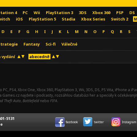
Station 4
PC
Wii
PlayStation 3
3DS
Xbox 360
PSP
DS
witch
iOS
PlayStation 5
Stadia
Xbox Series
Switch 2
M
D
E
F
G
H
I
J
K
L
M
N
O
P
Q
R
S
Strategie
Fantasy
Sci-fi
Válečné
 vydání
abecedně
o PC, PS4, Xbox One, Xbox 360, PlayStation 3, Wii, 3DS, DS, PS Vita, iPhone a i
Na Games.cz najdete i podcasty, rozsáhlou databázi her a speciály k očekávaný
d Theft Auto
,
Battlefield
nebo
FIFA
.
01-5131
facebook
twitter
Instagram
ce