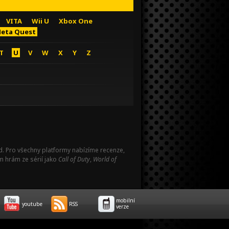
VITA
Wii U
Xbox One
eta Quest
T
U
V
W
X
Y
Z
Pad. Pro všechny platformy nabízíme recenze,
m hrám ze sérií jako
Call of Duty
,
World of
mobilní
youtube
RSS
verze