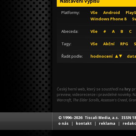
Nastavení výpisu
Platformy:
Vše
Android
Play
Windows Phone 8
S
Abeceda:
Vše
#
A
B
C
Tagy:
Vše
Akční
RPG
Řadit podle:
hodnocení
data
Český herní web, který se soustředí na
hry
pr
preview, videorecenze i pravidelné novinky. 
Warcraft
,
The Elder Scrolls
,
Assassin's Creed
,
Gran
© 1996–2026
ISSN 18
Tiscali Media, a.s.
|
|
|
o nás
kontakt
reklama
redak