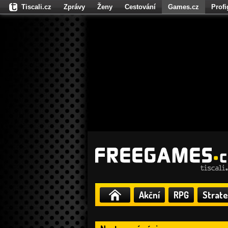
Tiscali.cz
Zprávy
Ženy
Cestování
Games.cz
Prof
Moulík.cz
Fights.cz
Sport
Dokina.cz
CZhity.cz
Našepe
Akční
RPG
Strate