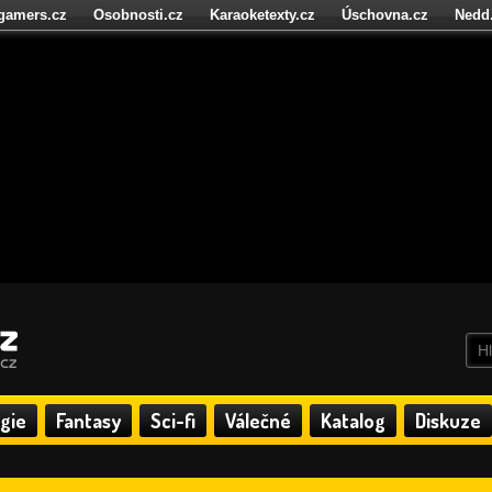
igamers.cz
Osobnosti.cz
Karaoketexty.cz
Úschovna.cz
Nedd
níze.cz
StartupInsider.cz
gie
Fantasy
Sci-fi
Válečné
Katalog
Diskuze