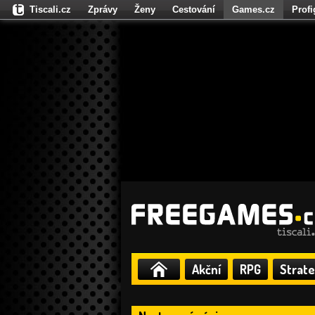
Tiscali.cz
Zprávy
Ženy
Cestování
Games.cz
Prof
Moulík.cz
Fights.cz
Sport
Dokina.cz
CZhity.cz
Našepe
Akční
RPG
Strate