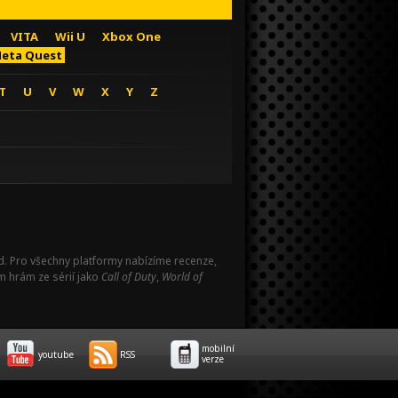
VITA
Wii U
Xbox One
eta Quest
T
U
V
W
X
Y
Z
Pad. Pro všechny platformy nabízíme recenze,
m hrám ze sérií jako
Call of Duty
,
World of
mobilní
youtube
RSS
verze