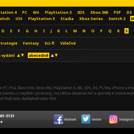
Station 4
PC
Wii
PlayStation 3
3DS
Xbox 360
PSP
DS
witch
iOS
PlayStation 5
Stadia
Xbox Series
Switch 2
M
D
E
F
G
H
I
J
K
L
M
N
O
P
Q
R
S
Strategie
Fantasy
Sci-fi
Válečné
 vydání
abecedně
o PC, PS4, Xbox One, Xbox 360, PlayStation 3, Wii, 3DS, DS, PS Vita, iPhone a i
Na Games.cz najdete i podcasty, rozsáhlou databázi her a speciály k očekávaný
d Theft Auto
,
Battlefield
nebo
FIFA
.
01-5131
facebook
twitter
Instagram
ce