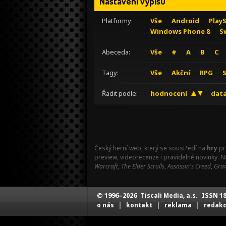
Nastavení výpisu
Platformy:
Vše
Android
Play
Windows Phone 8
S
Abeceda:
Vše
#
A
B
C
Tagy:
Vše
Akční
RPG
Řadit podle:
hodnocení
data
Český herní web, který se soustředí na
hry
pr
preview, videorecenze i pravidelné novinky. 
Warcraft
,
The Elder Scrolls
,
Assassin's Creed
,
Gran
© 1996–2026
ISSN 18
Tiscali Media, a.s.
|
|
|
o nás
kontakt
reklama
redak