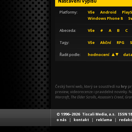
Nastavení výpisu
Platformy:
Vše
Android
Play
Windows Phone 8
S
Abeceda:
Vše
#
A
B
C
Tagy:
Vše
Akční
RPG
Řadit podle:
hodnocení
data
Český herní web, který se soustředí na
hry
pr
preview, videorecenze i pravidelné novinky. 
Warcraft
,
The Elder Scrolls
,
Assassin's Creed
,
Gran
© 1996–2026
ISSN 18
Tiscali Media, a.s.
|
|
|
o nás
kontakt
reklama
redak