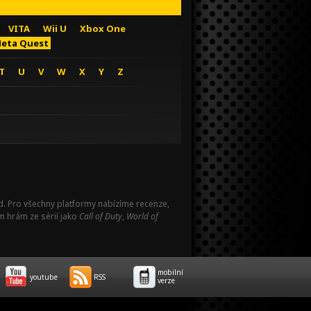
VITA
Wii U
Xbox One
eta Quest
T
U
V
W
X
Y
Z
Pad. Pro všechny platformy nabízíme recenze,
m hrám ze sérií jako
Call of Duty
,
World of
mobilní
youtube
RSS
verze