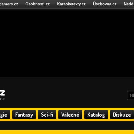
igamers.cz
Osobnosti.cz
Karaoketexty.cz
Úschovna.cz
Nedd
níze.cz
StartupInsider.cz
gie
Fantasy
Sci-fi
Válečné
Katalog
Diskuze