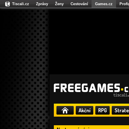
Tiscali.cz
Zprávy
Ženy
Cestování
Games.cz
Prof
Moulík.cz
Fights.cz
Sport
Dokina.cz
CZhity.cz
Našepe
Akční
RPG
Strate