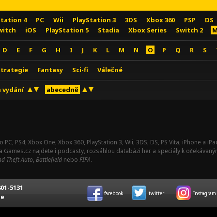
Station 4
PC
Wii
PlayStation 3
3DS
Xbox 360
PSP
DS
witch
iOS
PlayStation 5
Stadia
Xbox Series
Switch 2
M
D
E
F
G
H
I
J
K
L
M
N
O
P
Q
R
S
Strategie
Fantasy
Sci-fi
Válečné
 vydání
abecedně
o PC, PS4, Xbox One, Xbox 360, PlayStation 3, Wii, 3DS, DS, PS Vita, iPhone a i
Na Games.cz najdete i podcasty, rozsáhlou databázi her a speciály k očekávaný
d Theft Auto
,
Battlefield
nebo
FIFA
.
01-5131
facebook
twitter
Instagram
ce