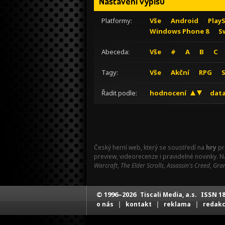
Nastavení výpisu
Platformy:
Vše
Android
Play
Windows Phone 8
S
Abeceda:
Vše
#
A
B
C
Tagy:
Vše
Akční
RPG
Řadit podle:
hodnocení
data
Český herní web, který se soustředí na
hry
pr
preview, videorecenze i pravidelné novinky. 
Warcraft
,
The Elder Scrolls
,
Assassin's Creed
,
Gran
© 1996–2026
ISSN 18
Tiscali Media, a.s.
|
|
|
o nás
kontakt
reklama
redak