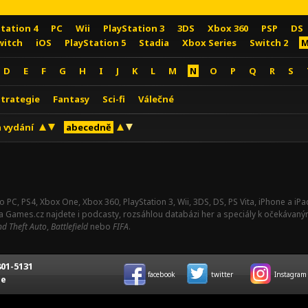
Station 4
PC
Wii
PlayStation 3
3DS
Xbox 360
PSP
DS
witch
iOS
PlayStation 5
Stadia
Xbox Series
Switch 2
M
D
E
F
G
H
I
J
K
L
M
N
O
P
Q
R
S
Strategie
Fantasy
Sci-fi
Válečné
 vydání
abecedně
o PC, PS4, Xbox One, Xbox 360, PlayStation 3, Wii, 3DS, DS, PS Vita, iPhone a i
Na Games.cz najdete i podcasty, rozsáhlou databázi her a speciály k očekávaný
d Theft Auto
,
Battlefield
nebo
FIFA
.
01-5131
facebook
twitter
Instagram
ce