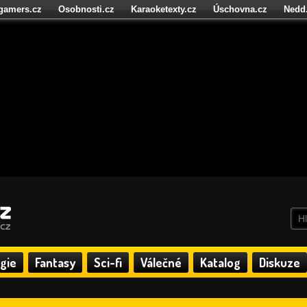
igamers.cz
Osobnosti.cz
Karaoketexty.cz
Úschovna.cz
Nedd
níze.cz
StartupInsider.cz
gie
Fantasy
Sci-fi
Válečné
Katalog
Diskuze