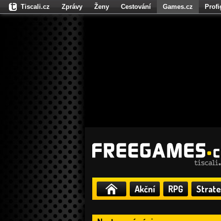
Tiscali.cz
Zprávy
Ženy
Cestování
Games.cz
Prof
Moulík.cz
Fights.cz
Sport
Dokina.cz
CZhity.cz
Našepe
Akční
RPG
Strate