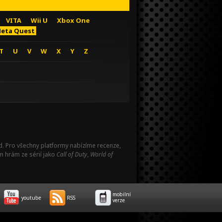
VITA
Wii U
Xbox One
eta Quest
T
U
V
W
X
Y
Z
Pad. Pro všechny platformy nabízíme recenze,
m hrám ze sérií jako
Call of Duty
,
World of
mobilní
youtube
RSS
verze