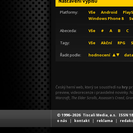
Nastavení výpisu
Platformy:
Vše
Android
Play
Windows Phone 8
S
Abeceda:
Vše
#
A
B
C
Tagy:
Vše
Akční
RPG
Řadit podle:
hodnocení
data
Český herní web, který se soustředí na
hry
pr
preview, videorecenze i pravidelné novinky. 
Warcraft
,
The Elder Scrolls
,
Assassin's Creed
,
Gran
© 1996–2026
ISSN 18
Tiscali Media, a.s.
|
|
|
o nás
kontakt
reklama
redak