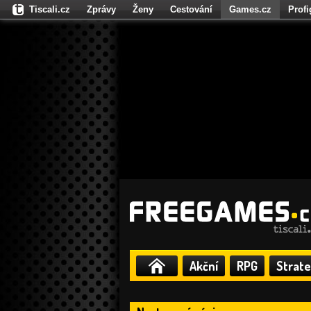
Tiscali.cz
Zprávy
Ženy
Cestování
Games.cz
Prof
Moulík.cz
Fights.cz
Sport
Dokina.cz
CZhity.cz
Našepe
Akční
RPG
Strate