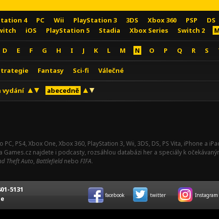
Station 4
PC
Wii
PlayStation 3
3DS
Xbox 360
PSP
DS
witch
iOS
PlayStation 5
Stadia
Xbox Series
Switch 2
M
D
E
F
G
H
I
J
K
L
M
N
O
P
Q
R
S
Strategie
Fantasy
Sci-fi
Válečné
 vydání
abecedně
o PC, PS4, Xbox One, Xbox 360, PlayStation 3, Wii, 3DS, DS, PS Vita, iPhone a i
Na Games.cz najdete i podcasty, rozsáhlou databázi her a speciály k očekávaný
d Theft Auto
,
Battlefield
nebo
FIFA
.
01-5131
facebook
twitter
Instagram
ce