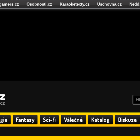
igamers.cz
Osobnosti.cz
Karaoketexty.cz
Úschovna.cz
Nedd
níze.cz
StartupInsider.cz
gie
Fantasy
Sci-fi
Válečné
Katalog
Diskuze