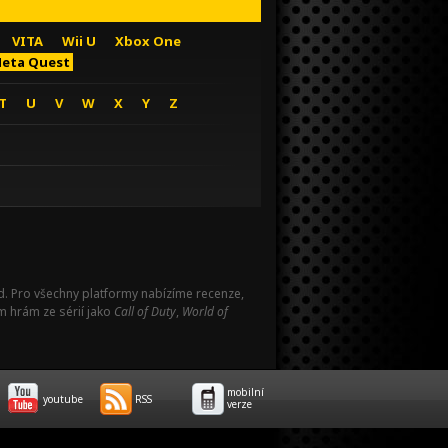
VITA
Wii U
Xbox One
eta Quest
T
U
V
W
X
Y
Z
Pad. Pro všechny platformy nabízíme recenze,
m hrám ze sérií jako
Call of Duty
,
World of
mobilní
youtube
RSS
verze