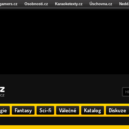
igamers.cz
Osobnosti.cz
Karaoketexty.cz
Úschovna.cz
Nedd
níze.cz
StartupInsider.cz
gie
Fantasy
Sci-fi
Válečné
Katalog
Diskuze