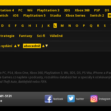
Station 4
PC
Wii
PlayStation 3
3DS
Xbox 360
PSP
DS
witch
iOS
PlayStation 5
Stadia
Xbox Series
Switch 2
M
D
E
F
G
H
I
J
K
L
M
N
O
P
Q
R
S
Strategie
Fantasy
Sci-fi
Válečné
 vydání
abecedně
o PC, PS4, Xbox One, Xbox 360, PlayStation 3, Wii, 3DS, DS, PS Vita, iPhone a i
Na Games.cz najdete i podcasty, rozsáhlou databázi her a speciály k očekávaný
d Theft Auto
,
Battlefield
nebo
FIFA
.
01-5131
facebook
twitter
Instagram
ce