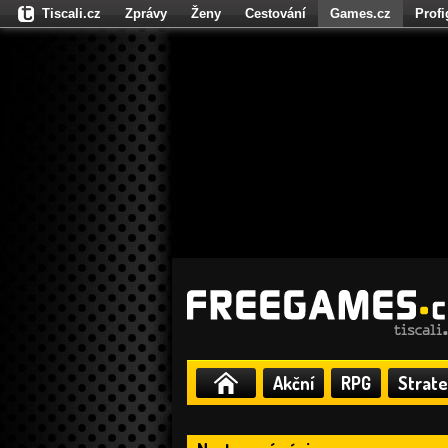
Tiscali.cz
Zprávy
Ženy
Cestování
Games.cz
Prof
Moulík.cz
Fights.cz
Sport
Dokina.cz
CZhity.cz
Našepe
Akční
RPG
Strate