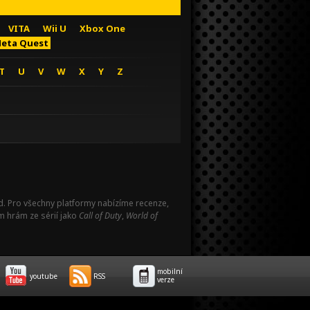
VITA
Wii U
Xbox One
eta Quest
T
U
V
W
X
Y
Z
Pad. Pro všechny platformy nabízíme recenze,
m hrám ze sérií jako
Call of Duty
,
World of
mobilní
youtube
RSS
verze