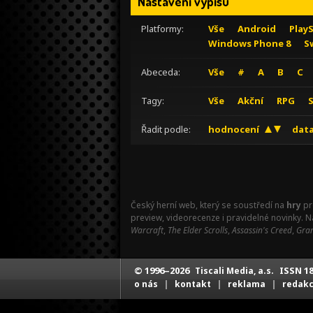
Nastavení výpisu
Platformy:
Vše
Android
Play
Windows Phone 8
S
Abeceda:
Vše
#
A
B
C
Tagy:
Vše
Akční
RPG
Řadit podle:
hodnocení
data
Český herní web, který se soustředí na
hry
pr
preview, videorecenze i pravidelné novinky. 
Warcraft
,
The Elder Scrolls
,
Assassin's Creed
,
Gran
© 1996–2026
ISSN 18
Tiscali Media, a.s.
|
|
|
o nás
kontakt
reklama
redak