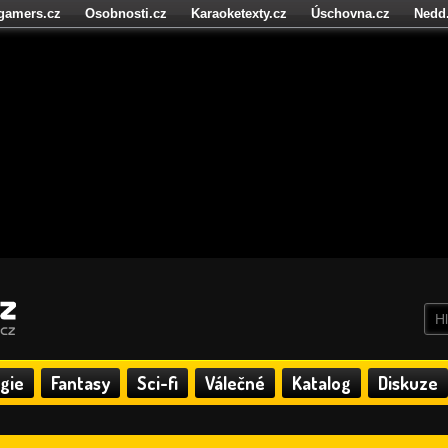
igamers.cz
Osobnosti.cz
Karaoketexty.cz
Úschovna.cz
Nedd
níze.cz
StartupInsider.cz
gie
Fantasy
Sci-fi
Válečné
Katalog
Diskuze