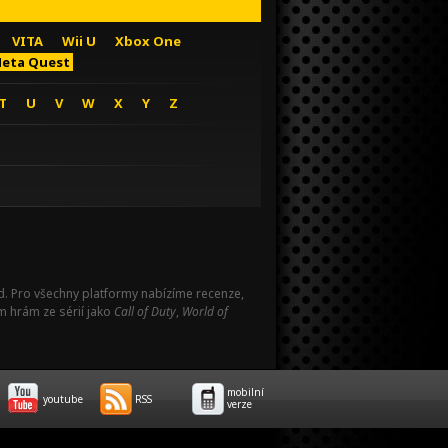
VITA
Wii U
Xbox One
eta Quest
T
U
V
W
X
Y
Z
Pad. Pro všechny platformy nabízíme recenze,
m hrám ze sérií jako
Call of Duty
,
World of
mobilní
youtube
RSS
verze