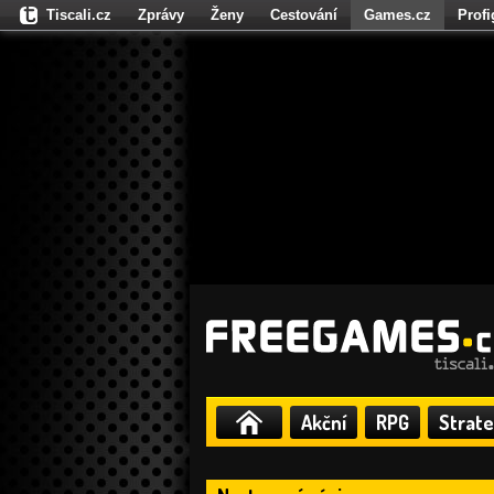
Tiscali.cz
Zprávy
Ženy
Cestování
Games.cz
Prof
Moulík.cz
Fights.cz
Sport
Dokina.cz
CZhity.cz
Našepe
Akční
RPG
Strate