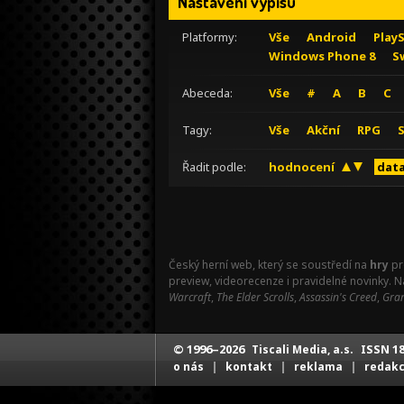
Nastavení výpisu
Platformy:
Vše
Android
Play
Windows Phone 8
S
Abeceda:
Vše
#
A
B
C
Tagy:
Vše
Akční
RPG
Řadit podle:
hodnocení
data
Český herní web, který se soustředí na
hry
pr
preview, videorecenze i pravidelné novinky. 
Warcraft
,
The Elder Scrolls
,
Assassin's Creed
,
Gran
© 1996–2026
ISSN 18
Tiscali Media, a.s.
|
|
|
o nás
kontakt
reklama
redak