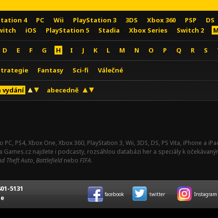
Station 4
PC
Wii
PlayStation 3
3DS
Xbox 360
PSP
DS
witch
iOS
PlayStation 5
Stadia
Xbox Series
Switch 2
M
D
E
F
G
H
I
J
K
L
M
N
O
P
Q
R
S
Strategie
Fantasy
Sci-fi
Válečné
 vydání
abecedně
o PC, PS4, Xbox One, Xbox 360, PlayStation 3, Wii, 3DS, DS, PS Vita, iPhone a i
Na Games.cz najdete i podcasty, rozsáhlou databázi her a speciály k očekávaný
d Theft Auto
,
Battlefield
nebo
FIFA
.
01-5131
facebook
twitter
Instagram
ce