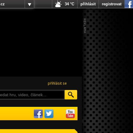
.cz
34 °C
přihlásit
registrovat
přihlásit se