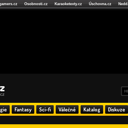
igamers.cz
Osobnosti.cz
Karaoketexty.cz
Úschovna.cz
Nedd
níze.cz
StartupInsider.cz
gie
Fantasy
Sci-fi
Válečné
Katalog
Diskuze