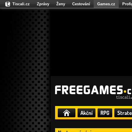
Tiscali.cz
Zprávy
Ženy
Cestování
Games.cz
Prof
Moulík.cz
Fights.cz
Sport
Dokina.cz
CZhity.cz
Našepe
Akční
RPG
Strate