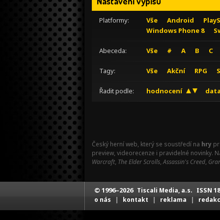
Nastavení výpisu
Platformy:
Vše
Android
Play
Windows Phone 8
S
Abeceda:
Vše
#
A
B
C
Tagy:
Vše
Akční
RPG
Řadit podle:
hodnocení
data
Český herní web, který se soustředí na
hry
pr
preview, videorecenze i pravidelné novinky. 
Warcraft
,
The Elder Scrolls
,
Assassin's Creed
,
Gran
© 1996–2026
ISSN 18
Tiscali Media, a.s.
|
|
|
o nás
kontakt
reklama
redak