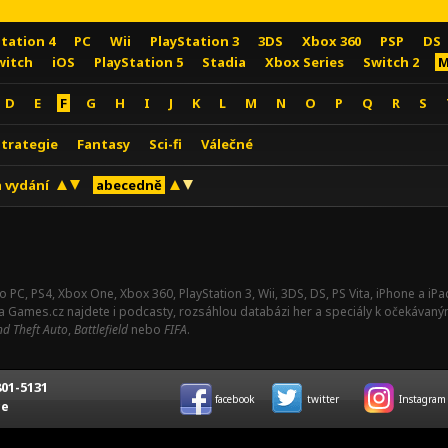
Station 4
PC
Wii
PlayStation 3
3DS
Xbox 360
PSP
DS
witch
iOS
PlayStation 5
Stadia
Xbox Series
Switch 2
M
D
E
F
G
H
I
J
K
L
M
N
O
P
Q
R
S
Strategie
Fantasy
Sci-fi
Válečné
 vydání
abecedně
o PC, PS4, Xbox One, Xbox 360, PlayStation 3, Wii, 3DS, DS, PS Vita, iPhone a i
Na Games.cz najdete i podcasty, rozsáhlou databázi her a speciály k očekávaný
d Theft Auto
,
Battlefield
nebo
FIFA
.
01-5131
facebook
twitter
Instagram
ce