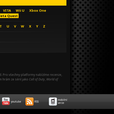
VITA
Wii U
Xbox One
eta Quest
T
U
V
W
X
Y
Z
Pad. Pro všechny platformy nabízíme recenze,
m hrám ze sérií jako
Call of Duty
,
World of
mobilní
youtube
RSS
verze