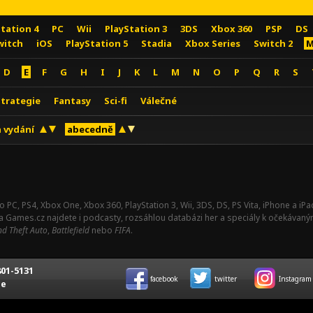
Station 4
PC
Wii
PlayStation 3
3DS
Xbox 360
PSP
DS
witch
iOS
PlayStation 5
Stadia
Xbox Series
Switch 2
M
D
E
F
G
H
I
J
K
L
M
N
O
P
Q
R
S
Strategie
Fantasy
Sci-fi
Válečné
 vydání
abecedně
o PC, PS4, Xbox One, Xbox 360, PlayStation 3, Wii, 3DS, DS, PS Vita, iPhone a i
Na Games.cz najdete i podcasty, rozsáhlou databázi her a speciály k očekávaný
d Theft Auto
,
Battlefield
nebo
FIFA
.
01-5131
facebook
twitter
Instagram
ce