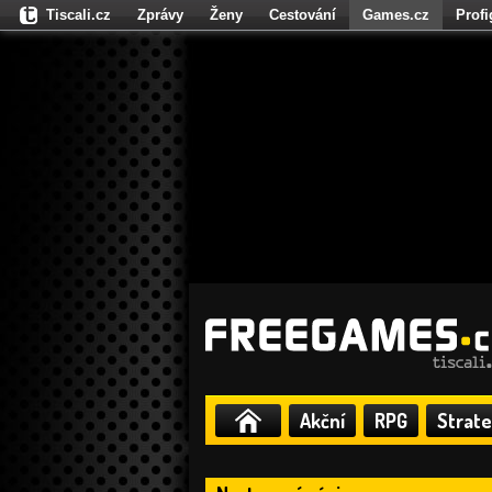
Tiscali.cz
Zprávy
Ženy
Cestování
Games.cz
Prof
Moulík.cz
Fights.cz
Sport
Dokina.cz
CZhity.cz
Našepe
Akční
RPG
Strate