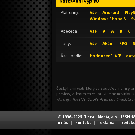
Nastavení výpisu
Platformy:
Vše
Android
Play
Windows Phone 8
S
Abeceda:
Vše
#
A
B
C
Tagy:
Vše
Akční
RPG
Řadit podle:
hodnocení
data
Český herní web, který se soustředí na
hry
pr
preview, videorecenze i pravidelné novinky. 
Warcraft
,
The Elder Scrolls
,
Assassin's Creed
,
Gran
© 1996–2026
ISSN 18
Tiscali Media, a.s.
|
|
|
o nás
kontakt
reklama
redak