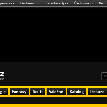
igamers.cz
Osobnosti.cz
Karaoketexty.cz
Úschovna.cz
Nedd
níze.cz
StartupInsider.cz
gie
Fantasy
Sci-fi
Válečné
Katalog
Diskuze