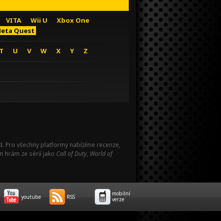
VITA
Wii U
Xbox One
eta Quest
T
U
V
W
X
Y
Z
Pad. Pro všechny platformy nabízíme recenze,
m hrám ze sérií jako
Call of Duty
,
World of
mobilní
youtube
RSS
verze