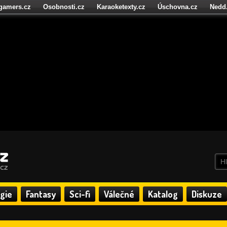
igamers.cz
Osobnosti.cz
Karaoketexty.cz
Úschovna.cz
Nedd
níze.cz
StartupInsider.cz
gie
Fantasy
Sci-fi
Válečné
Katalog
Diskuze