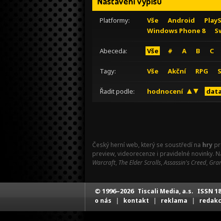
Nastavení výpisu
Platformy:
Vše
Android
Play
Windows Phone 8
S
Abeceda:
Vše
#
A
B
C
Tagy:
Vše
Akční
RPG
Řadit podle:
hodnocení
data
Český herní web, který se soustředí na
hry
pr
preview, videorecenze i pravidelné novinky. 
Warcraft
,
The Elder Scrolls
,
Assassin's Creed
,
Gran
© 1996–2026
ISSN 18
Tiscali Media, a.s.
|
|
|
o nás
kontakt
reklama
redak