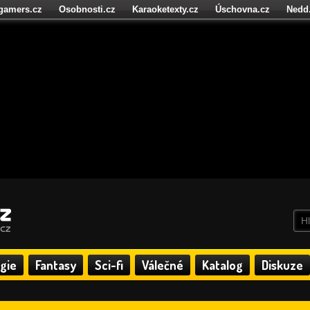
igamers.cz
Osobnosti.cz
Karaoketexty.cz
Úschovna.cz
Nedd
níze.cz
StartupInsider.cz
gie
Fantasy
Sci-fi
Válečné
Katalog
Diskuze