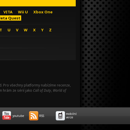
VITA
Wii U
Xbox One
eta Quest
T
U
V
W
X
Y
Z
Pad. Pro všechny platformy nabízíme recenze,
m hrám ze sérií jako
Call of Duty
,
World of
mobilní
youtube
RSS
verze