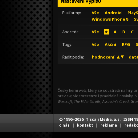
Nastavení výpisu
Platformy:
Vše
Android
Play
Windows Phone 8
S
Abeceda:
Vše
#
A
B
C
Tagy:
Vše
Akční
RPG
Řadit podle:
hodnocení
data
Český herní web, který se soustředí na
hry
pr
preview, videorecenze i pravidelné novinky. 
Warcraft
,
The Elder Scrolls
,
Assassin's Creed
,
Gran
© 1996–2026
ISSN 18
Tiscali Media, a.s.
|
|
|
o nás
kontakt
reklama
redak