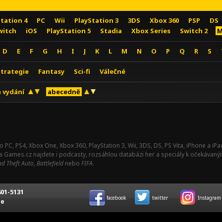
Station 4
PC
Wii
PlayStation 3
3DS
Xbox 360
PSP
DS
witch
iOS
PlayStation 5
Stadia
Xbox Series
Switch 2
M
D
E
F
G
H
I
J
K
L
M
N
O
P
Q
R
S
Strategie
Fantasy
Sci-fi
Válečné
 vydání
abecedně
o PC, PS4, Xbox One, Xbox 360, PlayStation 3, Wii, 3DS, DS, PS Vita, iPhone a i
Na Games.cz najdete i podcasty, rozsáhlou databázi her a speciály k očekávaný
d Theft Auto
,
Battlefield
nebo
FIFA
.
01-5131
facebook
twitter
Instagram
ce