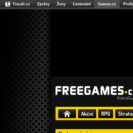
Tiscali.cz
Zprávy
Ženy
Cestování
Games.cz
Prof
Moulík.cz
Fights.cz
Sport
Dokina.cz
CZhity.cz
Našepe
Akční
RPG
Strate