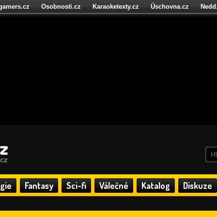
igamers.cz
Osobnosti.cz
Karaoketexty.cz
Úschovna.cz
Nedd
níze.cz
StartupInsider.cz
gie
Fantasy
Sci-fi
Válečné
Katalog
Diskuze