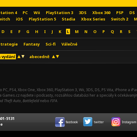
Station 4
PC
Wii
PlayStation 3
3DS
Xbox 360
PSP
DS
witch
iOS
PlayStation 5
Stadia
Xbox Series
Switch 2
M
D
E
F
G
H
I
J
K
L
M
N
O
P
Q
R
S
Strategie
Fantasy
Sci-fi
Válečné
 vydání
abecedně
o PC, PS4, Xbox One, Xbox 360, PlayStation 3, Wii, 3DS, DS, PS Vita, iPhone a i
Na Games.cz najdete i podcasty, rozsáhlou databázi her a speciály k očekávaný
d Theft Auto
,
Battlefield
nebo
FIFA
.
01-5131
facebook
twitter
Instagram
ce