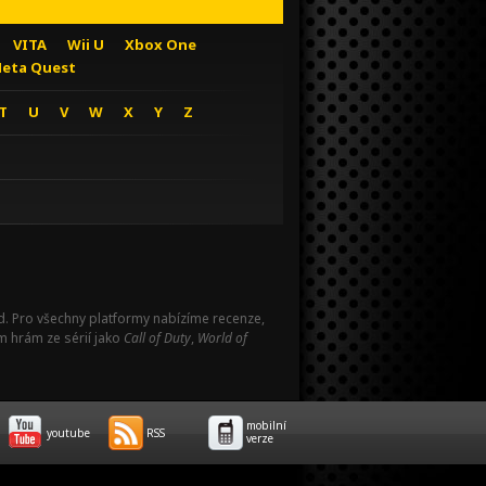
VITA
Wii U
Xbox One
eta Quest
T
U
V
W
X
Y
Z
Pad. Pro všechny platformy nabízíme recenze,
m hrám ze sérií jako
Call of Duty
,
World of
mobilní
youtube
RSS
verze