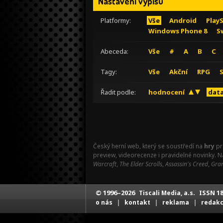
Nastavení výpisu
Platformy:
Vše
Android
Play
Windows Phone 8
S
Abeceda:
Vše
#
A
B
C
Tagy:
Vše
Akční
RPG
Řadit podle:
hodnocení
data
Český herní web, který se soustředí na
hry
pr
preview, videorecenze i pravidelné novinky. 
Warcraft
,
The Elder Scrolls
,
Assassin's Creed
,
Gran
© 1996–2026
ISSN 18
Tiscali Media, a.s.
|
|
|
o nás
kontakt
reklama
redak