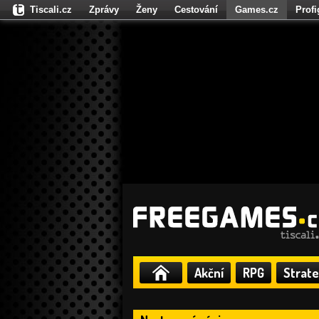
Tiscali.cz
Zprávy
Ženy
Cestování
Games.cz
Prof
Moulík.cz
Fights.cz
Sport
Dokina.cz
CZhity.cz
Našepe
Akční
RPG
Strate