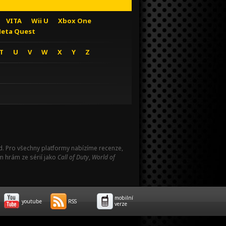
VITA
Wii U
Xbox One
eta Quest
T
U
V
W
X
Y
Z
Pad. Pro všechny platformy nabízíme recenze,
m hrám ze sérií jako
Call of Duty
,
World of
mobilní
youtube
RSS
verze