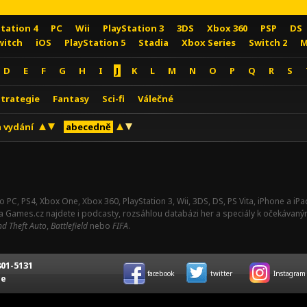
Station 4
PC
Wii
PlayStation 3
3DS
Xbox 360
PSP
DS
witch
iOS
PlayStation 5
Stadia
Xbox Series
Switch 2
M
D
E
F
G
H
I
J
K
L
M
N
O
P
Q
R
S
Strategie
Fantasy
Sci-fi
Válečné
 vydání
abecedně
o PC, PS4, Xbox One, Xbox 360, PlayStation 3, Wii, 3DS, DS, PS Vita, iPhone a i
Na Games.cz najdete i podcasty, rozsáhlou databázi her a speciály k očekávaný
d Theft Auto
,
Battlefield
nebo
FIFA
.
01-5131
facebook
twitter
Instagram
ce