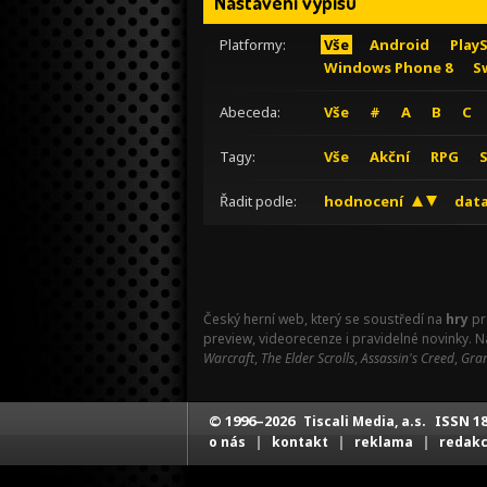
Nastavení výpisu
Platformy:
Vše
Android
Play
Windows Phone 8
S
Abeceda:
Vše
#
A
B
C
Tagy:
Vše
Akční
RPG
Řadit podle:
hodnocení
data
Český herní web, který se soustředí na
hry
pr
preview, videorecenze i pravidelné novinky. 
Warcraft
,
The Elder Scrolls
,
Assassin's Creed
,
Gran
© 1996–2026
ISSN 18
Tiscali Media, a.s.
|
|
|
o nás
kontakt
reklama
redak