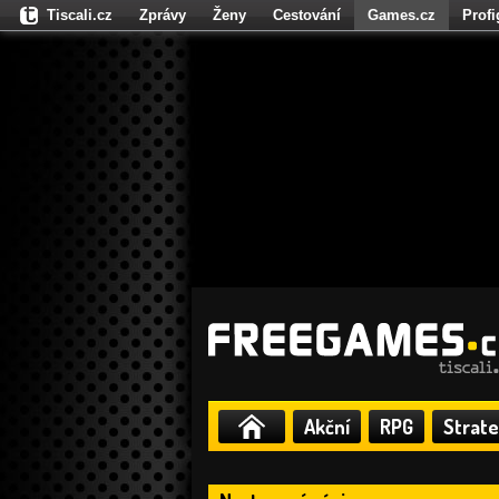
Tiscali.cz
Zprávy
Ženy
Cestování
Games.cz
Prof
Moulík.cz
Fights.cz
Sport
Dokina.cz
CZhity.cz
Našepe
Akční
RPG
Strate