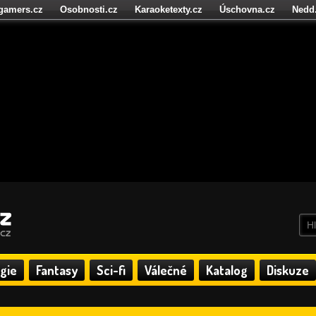
igamers.cz
Osobnosti.cz
Karaoketexty.cz
Úschovna.cz
Nedd
níze.cz
StartupInsider.cz
gie
Fantasy
Sci-fi
Válečné
Katalog
Diskuze