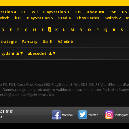
Station 4
PC
Wii
PlayStation 3
3DS
Xbox 360
PSP
DS
witch
iOS
PlayStation 5
Stadia
Xbox Series
Switch 2
M
D
E
F
G
H
I
J
K
L
M
N
O
P
Q
R
S
Strategie
Fantasy
Sci-fi
Válečné
 vydání
abecedně
o PC, PS4, Xbox One, Xbox 360, PlayStation 3, Wii, 3DS, DS, PS Vita, iPhone a i
Na Games.cz najdete i podcasty, rozsáhlou databázi her a speciály k očekávaný
d Theft Auto
,
Battlefield
nebo
FIFA
.
01-5131
facebook
twitter
Instagram
ce