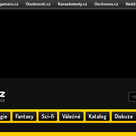
igamers.cz
Osobnosti.cz
Karaoketexty.cz
Úschovna.cz
Nedd
níze.cz
StartupInsider.cz
gie
Fantasy
Sci-fi
Válečné
Katalog
Diskuze