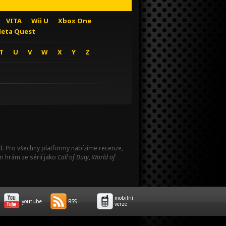
VITA
Wii U
Xbox One
eta Quest
T
U
V
W
X
Y
Z
Pad. Pro všechny platformy nabízíme recenze,
m hrám ze sérií jako
Call of Duty
,
World of
mobilní
youtube
RSS
verze