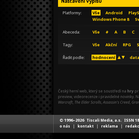
Nastavení výpisu
Platformy:
Vše
Android
Play
Windows Phone 8
S
Abeceda:
Vše
#
A
B
C
Tagy:
Vše
Akční
RPG
Řadit podle:
hodnocení
data
Český herní web, který se soustředí na
hry
pr
preview, videorecenze i pravidelné novinky. 
Warcraft
,
The Elder Scrolls
,
Assassin's Creed
,
Gran
© 1996–2026
ISSN 18
Tiscali Media, a.s.
|
|
|
o nás
kontakt
reklama
redak