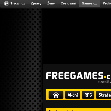
Tiscali.cz
Zprávy
Ženy
Cestování
Games.cz
Prof
Moulík.cz
Fights.cz
Sport
Dokina.cz
CZhity.cz
Našepe
Akční
RPG
Strate