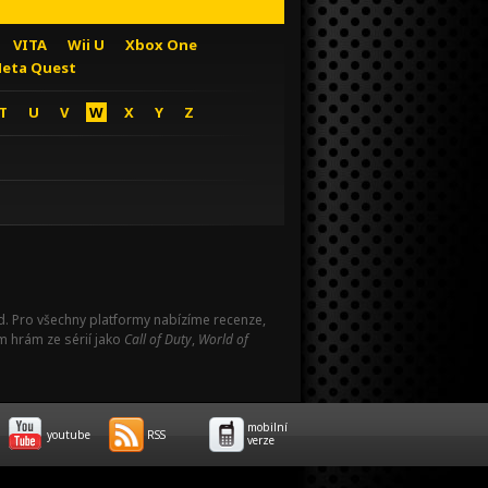
VITA
Wii U
Xbox One
eta Quest
T
U
V
W
X
Y
Z
Pad. Pro všechny platformy nabízíme recenze,
m hrám ze sérií jako
Call of Duty
,
World of
mobilní
youtube
RSS
verze