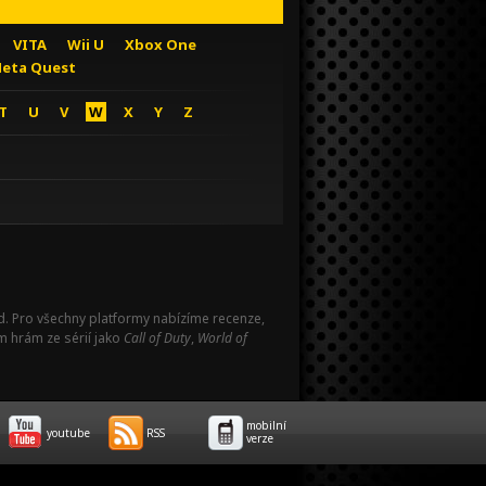
VITA
Wii U
Xbox One
eta Quest
T
U
V
W
X
Y
Z
Pad. Pro všechny platformy nabízíme recenze,
m hrám ze sérií jako
Call of Duty
,
World of
mobilní
youtube
RSS
verze