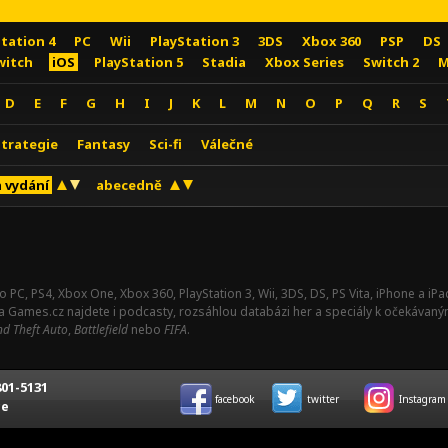
Station 4
PC
Wii
PlayStation 3
3DS
Xbox 360
PSP
DS
witch
iOS
PlayStation 5
Stadia
Xbox Series
Switch 2
M
D
E
F
G
H
I
J
K
L
M
N
O
P
Q
R
S
Strategie
Fantasy
Sci-fi
Válečné
 vydání
abecedně
o PC, PS4, Xbox One, Xbox 360, PlayStation 3, Wii, 3DS, DS, PS Vita, iPhone a i
Na Games.cz najdete i podcasty, rozsáhlou databázi her a speciály k očekávaný
d Theft Auto
,
Battlefield
nebo
FIFA
.
01-5131
facebook
twitter
Instagram
ce