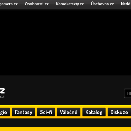
igamers.cz
Osobnosti.cz
Karaoketexty.cz
Úschovna.cz
Nedd
níze.cz
StartupInsider.cz
gie
Fantasy
Sci-fi
Válečné
Katalog
Diskuze