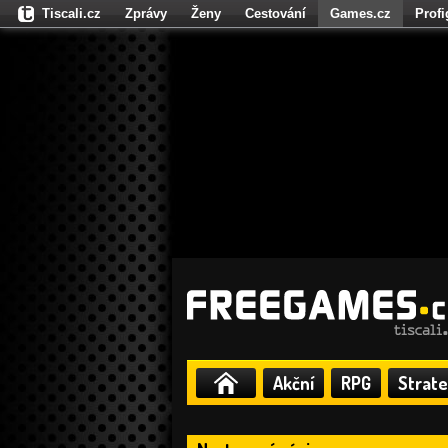
Tiscali.cz
Zprávy
Ženy
Cestování
Games.cz
Prof
Moulík.cz
Fights.cz
Sport
Dokina.cz
CZhity.cz
Našepe
Akční
RPG
Strate