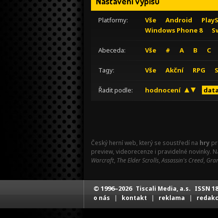
Nastavení výpisu
Platformy:
Vše
Android
Play
Windows Phone 8
S
Abeceda:
Vše
#
A
B
C
Tagy:
Vše
Akční
RPG
Řadit podle:
hodnocení
data
Český herní web, který se soustředí na
hry
pr
preview, videorecenze i pravidelné novinky. 
Warcraft
,
The Elder Scrolls
,
Assassin's Creed
,
Gran
© 1996–2026
ISSN 18
Tiscali Media, a.s.
|
|
|
o nás
kontakt
reklama
redak