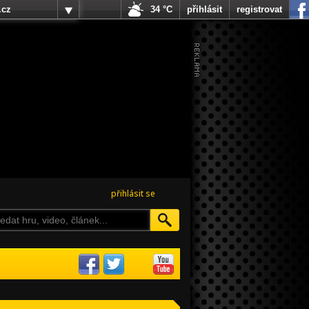
.cz
34 °C
přihlásit
registrovat
přihlásit se