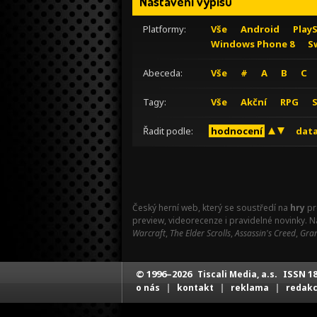
Nastavení výpisu
Platformy:
Vše
Android
Play
Windows Phone 8
S
Abeceda:
Vše
#
A
B
C
Tagy:
Vše
Akční
RPG
Řadit podle:
hodnocení
data
Český herní web, který se soustředí na
hry
pr
preview, videorecenze i pravidelné novinky. 
Warcraft
,
The Elder Scrolls
,
Assassin's Creed
,
Gran
© 1996–2026
ISSN 18
Tiscali Media, a.s.
|
|
|
o nás
kontakt
reklama
redak