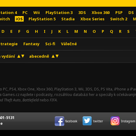
Station 4
PC
Wii
PlayStation 3
3DS
Xbox 360
PSP
DS
witch
iOS
PlayStation 5
Stadia
Xbox Series
Switch 2
M
D
E
F
G
H
I
J
K
L
M
N
O
P
Q
R
S
Strategie
Fantasy
Sci-fi
Válečné
 vydání
abecedně
o PC, PS4, Xbox One, Xbox 360, PlayStation 3, Wii, 3DS, DS, PS Vita, iPhone a i
Na Games.cz najdete i podcasty, rozsáhlou databázi her a speciály k očekávaný
d Theft Auto
,
Battlefield
nebo
FIFA
.
01-5131
facebook
twitter
Instagram
ce