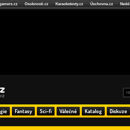
igamers.cz
Osobnosti.cz
Karaoketexty.cz
Úschovna.cz
Nedd
níze.cz
StartupInsider.cz
gie
Fantasy
Sci-fi
Válečné
Katalog
Diskuze