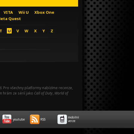
VITA
Wii U
Xbox One
eta Quest
T
U
V
W
X
Y
Z
Pad. Pro všechny platformy nabízíme recenze,
m hrám ze sérií jako
Call of Duty
,
World of
mobilní
youtube
RSS
verze