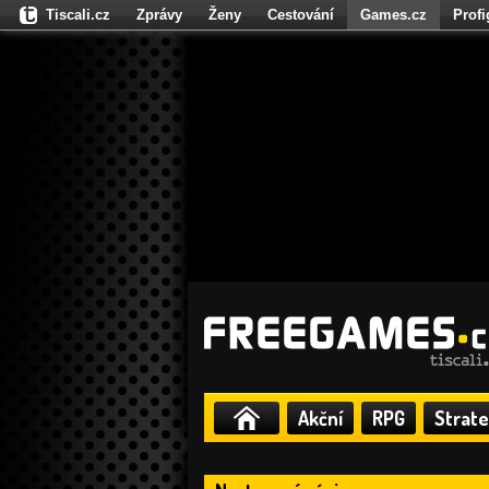
Tiscali.cz
Zprávy
Ženy
Cestování
Games.cz
Prof
Moulík.cz
Fights.cz
Sport
Dokina.cz
CZhity.cz
Našepe
Akční
RPG
Strate