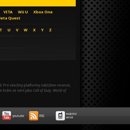
VITA
Wii U
Xbox One
eta Quest
T
U
V
W
X
Y
Z
Pad. Pro všechny platformy nabízíme recenze,
m hrám ze sérií jako
Call of Duty
,
World of
mobilní
youtube
RSS
verze