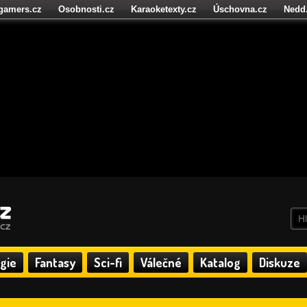
igamers.cz
Osobnosti.cz
Karaoketexty.cz
Úschovna.cz
Nedd
níze.cz
StartupInsider.cz
gie
Fantasy
Sci-fi
Válečné
Katalog
Diskuze