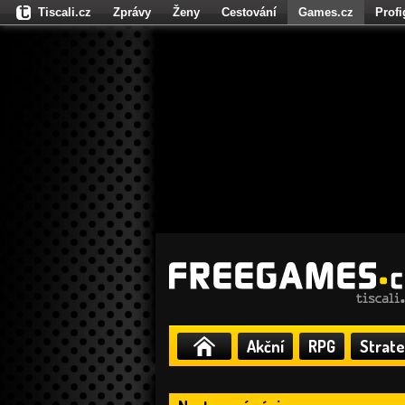
Tiscali.cz
Zprávy
Ženy
Cestování
Games.cz
Prof
Moulík.cz
Fights.cz
Sport
Dokina.cz
CZhity.cz
Našepe
Akční
RPG
Strate