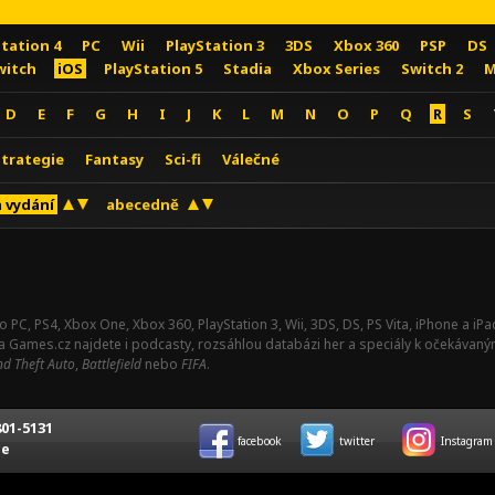
Station 4
PC
Wii
PlayStation 3
3DS
Xbox 360
PSP
DS
witch
iOS
PlayStation 5
Stadia
Xbox Series
Switch 2
M
D
E
F
G
H
I
J
K
L
M
N
O
P
Q
R
S
Strategie
Fantasy
Sci-fi
Válečné
 vydání
abecedně
o PC, PS4, Xbox One, Xbox 360, PlayStation 3, Wii, 3DS, DS, PS Vita, iPhone a i
Na Games.cz najdete i podcasty, rozsáhlou databázi her a speciály k očekávaný
d Theft Auto
,
Battlefield
nebo
FIFA
.
01-5131
facebook
twitter
Instagram
ce