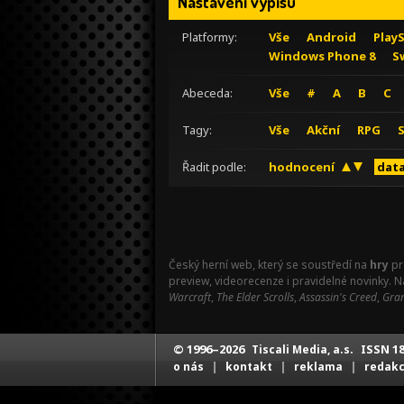
Nastavení výpisu
Platformy:
Vše
Android
Play
Windows Phone 8
S
Abeceda:
Vše
#
A
B
C
Tagy:
Vše
Akční
RPG
Řadit podle:
hodnocení
data
Český herní web, který se soustředí na
hry
pr
preview, videorecenze i pravidelné novinky. 
Warcraft
,
The Elder Scrolls
,
Assassin's Creed
,
Gran
© 1996–2026
ISSN 18
Tiscali Media, a.s.
|
|
|
o nás
kontakt
reklama
redak