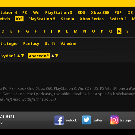
Station 4
PC
Wii
PlayStation 3
3DS
Xbox 360
PSP
DS
witch
iOS
PlayStation 5
Stadia
Xbox Series
Switch 2
M
D
E
F
G
H
I
J
K
L
M
N
O
P
Q
R
S
Strategie
Fantasy
Sci-fi
Válečné
 vydání
abecedně
o PC, PS4, Xbox One, Xbox 360, PlayStation 3, Wii, 3DS, DS, PS Vita, iPhone a i
Na Games.cz najdete i podcasty, rozsáhlou databázi her a speciály k očekávaný
d Theft Auto
,
Battlefield
nebo
FIFA
.
01-5131
facebook
twitter
Instagram
ce