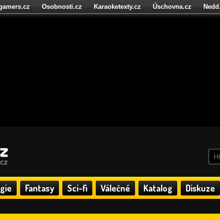
igamers.cz
Osobnosti.cz
Karaoketexty.cz
Úschovna.cz
Nedd
níze.cz
StartupInsider.cz
gie
Fantasy
Sci-fi
Válečné
Katalog
Diskuze