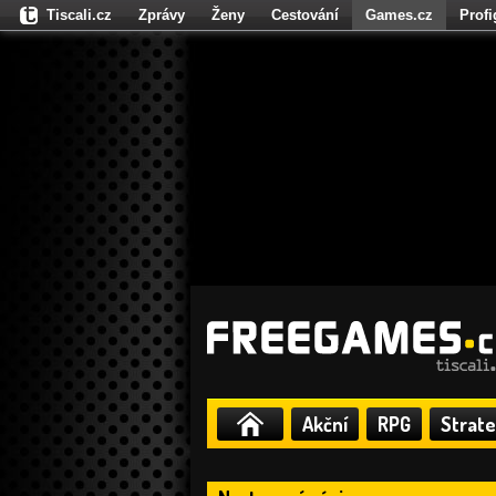
Tiscali.cz
Zprávy
Ženy
Cestování
Games.cz
Prof
Moulík.cz
Fights.cz
Sport
Dokina.cz
CZhity.cz
Našepe
Akční
RPG
Strate