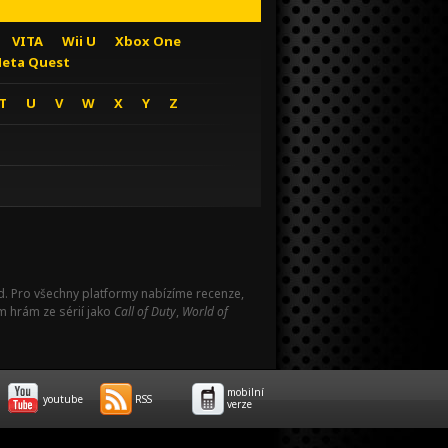
VITA
Wii U
Xbox One
eta Quest
T
U
V
W
X
Y
Z
Pad. Pro všechny platformy nabízíme recenze,
m hrám ze sérií jako
Call of Duty
,
World of
mobilní
youtube
RSS
verze