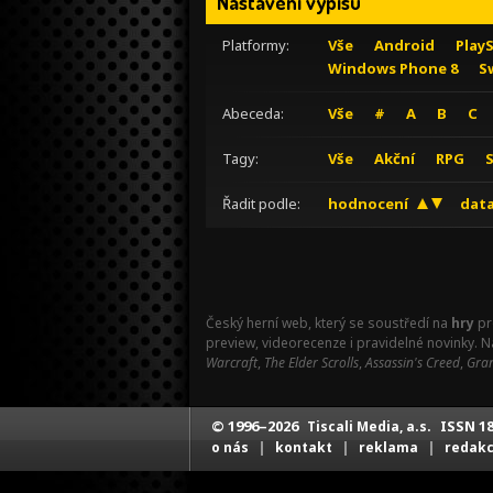
Nastavení výpisu
Platformy:
Vše
Android
Play
Windows Phone 8
S
Abeceda:
Vše
#
A
B
C
Tagy:
Vše
Akční
RPG
Řadit podle:
hodnocení
data
Český herní web, který se soustředí na
hry
pr
preview, videorecenze i pravidelné novinky. 
Warcraft
,
The Elder Scrolls
,
Assassin's Creed
,
Gran
© 1996–2026
ISSN 18
Tiscali Media, a.s.
|
|
|
o nás
kontakt
reklama
redak