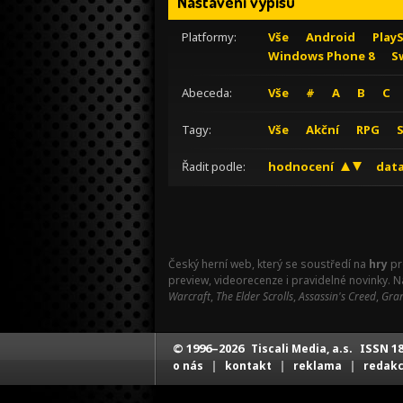
Nastavení výpisu
Platformy:
Vše
Android
Play
Windows Phone 8
S
Abeceda:
Vše
#
A
B
C
Tagy:
Vše
Akční
RPG
Řadit podle:
hodnocení
data
Český herní web, který se soustředí na
hry
pr
preview, videorecenze i pravidelné novinky. 
Warcraft
,
The Elder Scrolls
,
Assassin's Creed
,
Gran
© 1996–2026
ISSN 18
Tiscali Media, a.s.
|
|
|
o nás
kontakt
reklama
redak