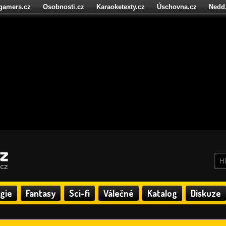
igamers.cz
Osobnosti.cz
Karaoketexty.cz
Úschovna.cz
Nedd
níze.cz
StartupInsider.cz
gie
Fantasy
Sci-fi
Válečné
Katalog
Diskuze