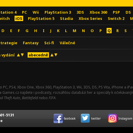
Station 4
PC
Wii
PlayStation 3
3DS
Xbox 360
PSP
DS
witch
iOS
PlayStation 5
Stadia
Xbox Series
Switch 2
M
D
E
F
G
H
I
J
K
L
M
N
O
P
Q
R
S
Strategie
Fantasy
Sci-fi
Válečné
 vydání
abecedně
o PC, PS4, Xbox One, Xbox 360, PlayStation 3, Wii, 3DS, DS, PS Vita, iPhone a i
Na Games.cz najdete i podcasty, rozsáhlou databázi her a speciály k očekávaný
d Theft Auto
,
Battlefield
nebo
FIFA
.
01-5131
facebook
twitter
Instagram
ce