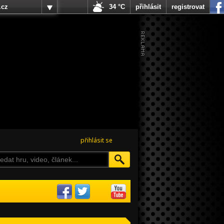
.cz
34 °C
přihlásit
registrovat
přihlásit se