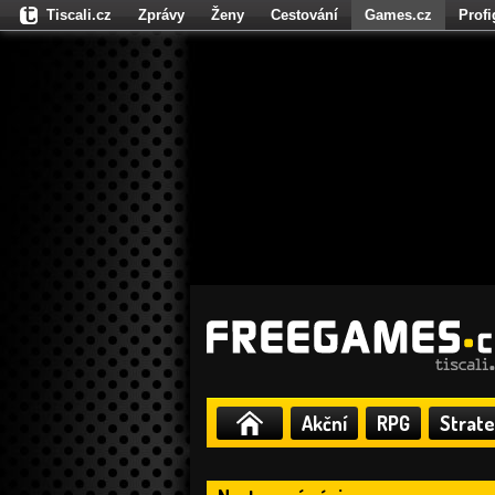
Tiscali.cz
Zprávy
Ženy
Cestování
Games.cz
Prof
Moulík.cz
Fights.cz
Sport
Dokina.cz
CZhity.cz
Našepe
Akční
RPG
Strate