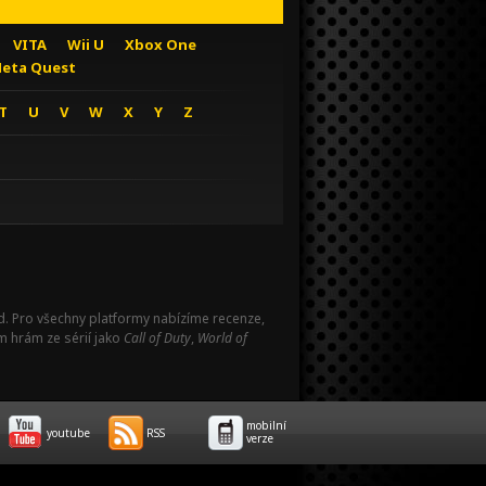
VITA
Wii U
Xbox One
eta Quest
T
U
V
W
X
Y
Z
Pad. Pro všechny platformy nabízíme recenze,
m hrám ze sérií jako
Call of Duty
,
World of
mobilní
youtube
RSS
verze