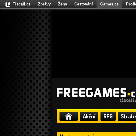
Tiscali.cz
Zprávy
Ženy
Cestování
Games.cz
Prof
Moulík.cz
Fights.cz
Sport
Dokina.cz
CZhity.cz
Našepe
Akční
RPG
Strate