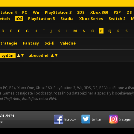
Station 4
PC
Wii
PlayStation 3
3DS
Xbox 360
PSP
DS
witch
iOS
PlayStation 5
Stadia
Xbox Series
Switch 2
M
D
E
F
G
H
I
J
K
L
M
N
O
P
Q
R
S
Strategie
Fantasy
Sci-fi
Válečné
 vydání
abecedně
o PC, PS4, Xbox One, Xbox 360, PlayStation 3, Wii, 3DS, DS, PS Vita, iPhone a i
Na Games.cz najdete i podcasty, rozsáhlou databázi her a speciály k očekávaný
d Theft Auto
,
Battlefield
nebo
FIFA
.
01-5131
facebook
twitter
Instagram
ce