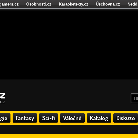
igamers.cz
Osobnosti.cz
Karaoketexty.cz
Úschovna.cz
Nedd
níze.cz
StartupInsider.cz
gie
Fantasy
Sci-fi
Válečné
Katalog
Diskuze