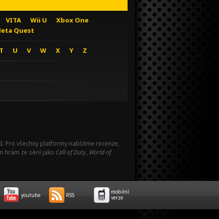
VITA
Wii U
Xbox One
eta Quest
T
U
V
W
X
Y
Z
Pad. Pro všechny platformy nabízíme recenze,
m hrám ze sérií jako
Call of Duty
,
World of
mobilní
youtube
RSS
verze