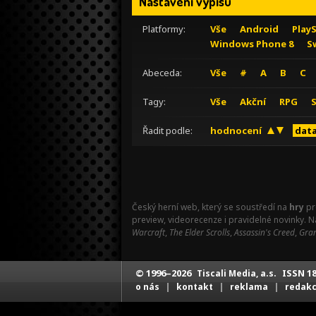
Nastavení výpisu
Platformy:
Vše
Android
Play
Windows Phone 8
S
Abeceda:
Vše
#
A
B
C
Tagy:
Vše
Akční
RPG
Řadit podle:
hodnocení
data
Český herní web, který se soustředí na
hry
pr
preview, videorecenze i pravidelné novinky. 
Warcraft
,
The Elder Scrolls
,
Assassin's Creed
,
Gran
© 1996–2026
ISSN 18
Tiscali Media, a.s.
|
|
|
o nás
kontakt
reklama
redak