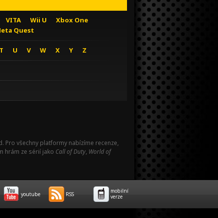
VITA
Wii U
Xbox One
eta Quest
T
U
V
W
X
Y
Z
Pad. Pro všechny platformy nabízíme recenze,
m hrám ze sérií jako
Call of Duty
,
World of
mobilní
youtube
RSS
verze