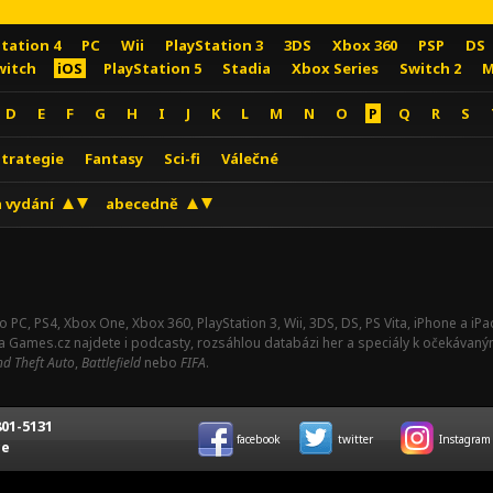
Station 4
PC
Wii
PlayStation 3
3DS
Xbox 360
PSP
DS
witch
iOS
PlayStation 5
Stadia
Xbox Series
Switch 2
M
D
E
F
G
H
I
J
K
L
M
N
O
P
Q
R
S
Strategie
Fantasy
Sci-fi
Válečné
 vydání
abecedně
o PC, PS4, Xbox One, Xbox 360, PlayStation 3, Wii, 3DS, DS, PS Vita, iPhone a i
Na Games.cz najdete i podcasty, rozsáhlou databázi her a speciály k očekávaný
d Theft Auto
,
Battlefield
nebo
FIFA
.
01-5131
facebook
twitter
Instagram
ce