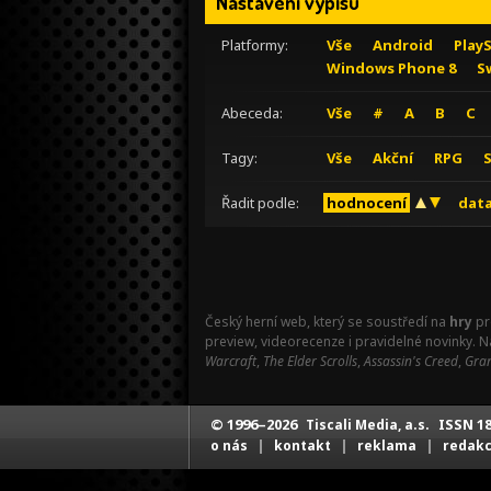
Nastavení výpisu
Platformy:
Vše
Android
Play
Windows Phone 8
S
Abeceda:
Vše
#
A
B
C
Tagy:
Vše
Akční
RPG
Řadit podle:
hodnocení
data
Český herní web, který se soustředí na
hry
pr
preview, videorecenze i pravidelné novinky. 
Warcraft
,
The Elder Scrolls
,
Assassin's Creed
,
Gran
© 1996–2026
ISSN 18
Tiscali Media, a.s.
|
|
|
o nás
kontakt
reklama
redak