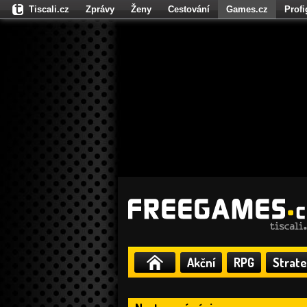
Tiscali.cz
Zprávy
Ženy
Cestování
Games.cz
Prof
Moulík.cz
Fights.cz
Sport
Dokina.cz
CZhity.cz
Našepe
Akční
RPG
Strate