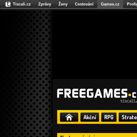
Tiscali.cz
Zprávy
Ženy
Cestování
Games.cz
Prof
Moulík.cz
Fights.cz
Sport
Dokina.cz
CZhity.cz
Našepe
Akční
RPG
Strate