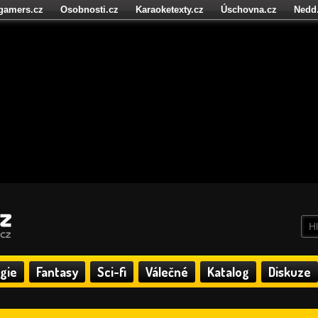
igamers.cz
Osobnosti.cz
Karaoketexty.cz
Úschovna.cz
Nedd
níze.cz
StartupInsider.cz
gie
Fantasy
Sci-fi
Válečné
Katalog
Diskuze