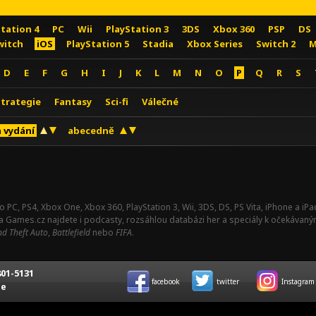
Station 4
PC
Wii
PlayStation 3
3DS
Xbox 360
PSP
DS
witch
iOS
PlayStation 5
Stadia
Xbox Series
Switch 2
M
D
E
F
G
H
I
J
K
L
M
N
O
P
Q
R
S
Strategie
Fantasy
Sci-fi
Válečné
 vydání
abecedně
o PC, PS4, Xbox One, Xbox 360, PlayStation 3, Wii, 3DS, DS, PS Vita, iPhone a i
Na Games.cz najdete i podcasty, rozsáhlou databázi her a speciály k očekávaný
d Theft Auto
,
Battlefield
nebo
FIFA
.
01-5131
facebook
twitter
Instagram
ce