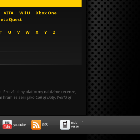
VITA
Wii U
Xbox One
eta Quest
T
U
V
W
X
Y
Z
Pad. Pro všechny platformy nabízíme recenze,
m hrám ze sérií jako
Call of Duty
,
World of
mobilní
youtube
RSS
verze