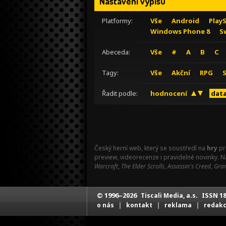
Nastavení výpisu
Platformy:
Vše
Android
Play
Windows Phone 8
S
Abeceda:
Vše
#
A
B
C
Tagy:
Vše
Akční
RPG
Řadit podle:
hodnocení
data
Český herní web, který se soustředí na
hry
pr
preview, videorecenze i pravidelné novinky. 
Warcraft
,
The Elder Scrolls
,
Assassin's Creed
,
Gran
© 1996–2026
ISSN 18
Tiscali Media, a.s.
|
|
|
o nás
kontakt
reklama
redak