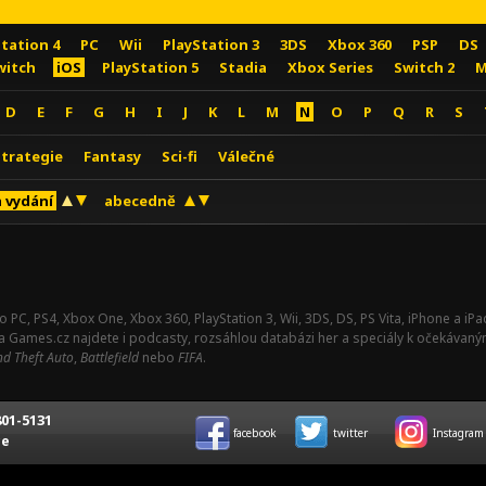
Station 4
PC
Wii
PlayStation 3
3DS
Xbox 360
PSP
DS
witch
iOS
PlayStation 5
Stadia
Xbox Series
Switch 2
M
D
E
F
G
H
I
J
K
L
M
N
O
P
Q
R
S
Strategie
Fantasy
Sci-fi
Válečné
 vydání
abecedně
o PC, PS4, Xbox One, Xbox 360, PlayStation 3, Wii, 3DS, DS, PS Vita, iPhone a i
Na Games.cz najdete i podcasty, rozsáhlou databázi her a speciály k očekávaný
d Theft Auto
,
Battlefield
nebo
FIFA
.
01-5131
facebook
twitter
Instagram
ce