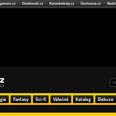
igamers.cz
Osobnosti.cz
Karaoketexty.cz
Úschovna.cz
Nedd
níze.cz
StartupInsider.cz
gie
Fantasy
Sci-fi
Válečné
Katalog
Diskuze