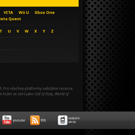
VITA
Wii U
Xbox One
eta Quest
T
U
V
W
X
Y
Z
Pad. Pro všechny platformy nabízíme recenze,
m hrám ze sérií jako
Call of Duty
,
World of
mobilní
youtube
RSS
verze