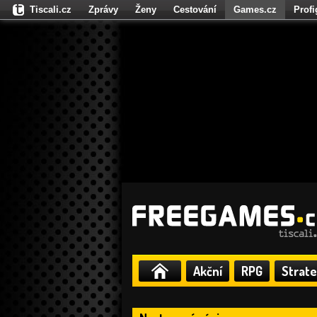
Tiscali.cz
Zprávy
Ženy
Cestování
Games.cz
Prof
Moulík.cz
Fights.cz
Sport
Dokina.cz
CZhity.cz
Našepe
Akční
RPG
Strate