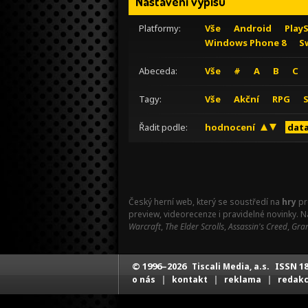
Nastavení výpisu
Platformy:
Vše
Android
Play
Windows Phone 8
S
Abeceda:
Vše
#
A
B
C
Tagy:
Vše
Akční
RPG
Řadit podle:
hodnocení
data
Český herní web, který se soustředí na
hry
pr
preview, videorecenze i pravidelné novinky. 
Warcraft
,
The Elder Scrolls
,
Assassin's Creed
,
Gran
© 1996–2026
ISSN 18
Tiscali Media, a.s.
|
|
|
o nás
kontakt
reklama
redak