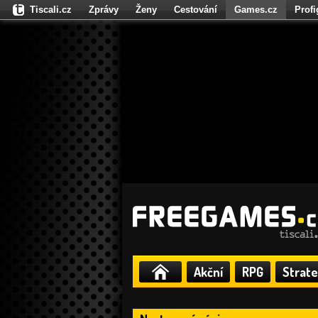
Tiscali.cz
Zprávy
Ženy
Cestování
Games.cz
Prof
Moulík.cz
Fights.cz
Sport
Dokina.cz
CZhity.cz
Našepe
Akční
RPG
Strate