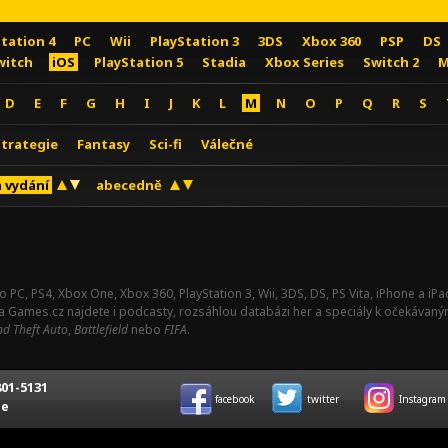
Station 4
PC
Wii
PlayStation 3
3DS
Xbox 360
PSP
DS
witch
iOS
PlayStation 5
Stadia
Xbox Series
Switch 2
M
D
E
F
G
H
I
J
K
L
M
N
O
P
Q
R
S
Strategie
Fantasy
Sci-fi
Válečné
 vydání
abecedně
o PC, PS4, Xbox One, Xbox 360, PlayStation 3, Wii, 3DS, DS, PS Vita, iPhone a i
Na Games.cz najdete i podcasty, rozsáhlou databázi her a speciály k očekávaný
d Theft Auto
,
Battlefield
nebo
FIFA
.
01-5131
facebook
twitter
Instagram
ce