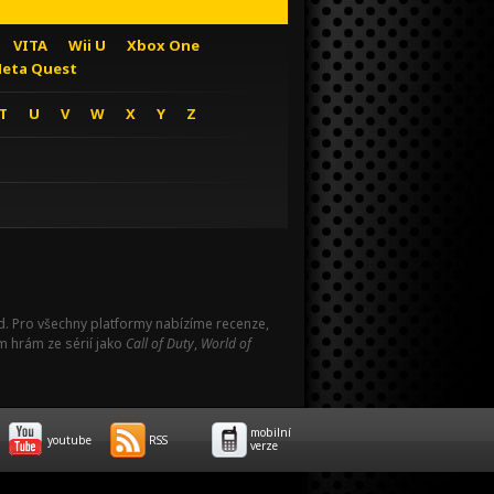
VITA
Wii U
Xbox One
eta Quest
T
U
V
W
X
Y
Z
Pad. Pro všechny platformy nabízíme recenze,
m hrám ze sérií jako
Call of Duty
,
World of
mobilní
youtube
RSS
verze