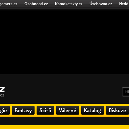
igamers.cz
Osobnosti.cz
Karaoketexty.cz
Úschovna.cz
Nedd
níze.cz
StartupInsider.cz
gie
Fantasy
Sci-fi
Válečné
Katalog
Diskuze