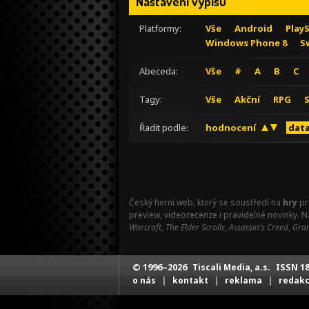
Nastavení výpisu
Platformy:
Vše
Android
Play
Windows Phone 8
S
Abeceda:
Vše
#
A
B
C
Tagy:
Vše
Akční
RPG
Řadit podle:
hodnocení
data
Český herní web, který se soustředí na
hry
pr
preview, videorecenze i pravidelné novinky. 
Warcraft
,
The Elder Scrolls
,
Assassin's Creed
,
Gran
© 1996–2026
ISSN 18
Tiscali Media, a.s.
|
|
|
o nás
kontakt
reklama
redak