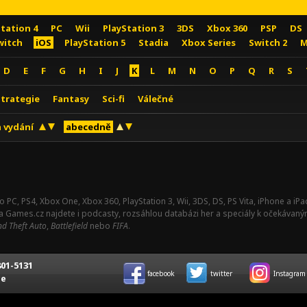
Station 4
PC
Wii
PlayStation 3
3DS
Xbox 360
PSP
DS
witch
iOS
PlayStation 5
Stadia
Xbox Series
Switch 2
M
D
E
F
G
H
I
J
K
L
M
N
O
P
Q
R
S
Strategie
Fantasy
Sci-fi
Válečné
 vydání
abecedně
o PC, PS4, Xbox One, Xbox 360, PlayStation 3, Wii, 3DS, DS, PS Vita, iPhone a i
Na Games.cz najdete i podcasty, rozsáhlou databázi her a speciály k očekávaný
d Theft Auto
,
Battlefield
nebo
FIFA
.
01-5131
facebook
twitter
Instagram
ce