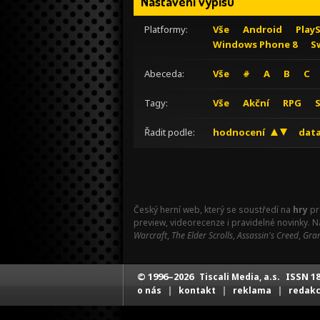
Nastavení výpisu
Platformy:
Vše
Android
Play
Windows Phone 8
S
Abeceda:
Vše
#
A
B
C
Tagy:
Vše
Akční
RPG
Řadit podle:
hodnocení
data
Český herní web, který se soustředí na
hry
pr
preview, videorecenze i pravidelné novinky. 
Warcraft
,
The Elder Scrolls
,
Assassin's Creed
,
Gran
© 1996–2026
ISSN 18
Tiscali Media, a.s.
|
|
|
o nás
kontakt
reklama
redak