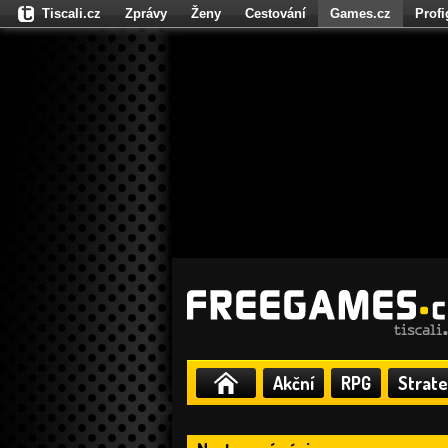
Tiscali.cz
Zprávy
Ženy
Cestování
Games.cz
Prof
Moulík.cz
Fights.cz
Sport
Dokina.cz
CZhity.cz
Našepe
Akční
RPG
Strate