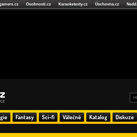
igamers.cz
Osobnosti.cz
Karaoketexty.cz
Úschovna.cz
Nedd
níze.cz
StartupInsider.cz
gie
Fantasy
Sci-fi
Válečné
Katalog
Diskuze