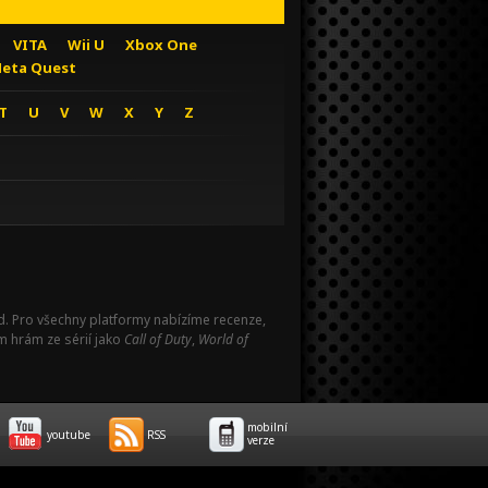
VITA
Wii U
Xbox One
eta Quest
T
U
V
W
X
Y
Z
Pad. Pro všechny platformy nabízíme recenze,
m hrám ze sérií jako
Call of Duty
,
World of
mobilní
youtube
RSS
verze