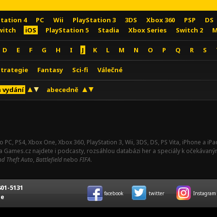
Station 4
PC
Wii
PlayStation 3
3DS
Xbox 360
PSP
DS
witch
iOS
PlayStation 5
Stadia
Xbox Series
Switch 2
M
D
E
F
G
H
I
J
K
L
M
N
O
P
Q
R
S
Strategie
Fantasy
Sci-fi
Válečné
 vydání
abecedně
o PC, PS4, Xbox One, Xbox 360, PlayStation 3, Wii, 3DS, DS, PS Vita, iPhone a i
Na Games.cz najdete i podcasty, rozsáhlou databázi her a speciály k očekávaný
d Theft Auto
,
Battlefield
nebo
FIFA
.
01-5131
facebook
twitter
Instagram
ce