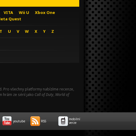
VITA
Wii U
Xbox One
eta Quest
T
U
V
W
X
Y
Z
Pad. Pro všechny platformy nabízíme recenze,
m hrám ze sérií jako
Call of Duty
,
World of
mobilní
youtube
RSS
verze