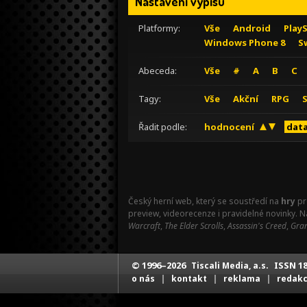
Nastavení výpisu
Platformy:
Vše
Android
Play
Windows Phone 8
S
Abeceda:
Vše
#
A
B
C
Tagy:
Vše
Akční
RPG
Řadit podle:
hodnocení
data
Český herní web, který se soustředí na
hry
pr
preview, videorecenze i pravidelné novinky. 
Warcraft
,
The Elder Scrolls
,
Assassin's Creed
,
Gran
© 1996–2026
ISSN 18
Tiscali Media, a.s.
|
|
|
o nás
kontakt
reklama
redak