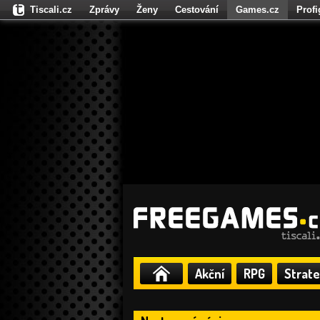
Tiscali.cz
Zprávy
Ženy
Cestování
Games.cz
Prof
Moulík.cz
Fights.cz
Sport
Dokina.cz
CZhity.cz
Našepe
Akční
RPG
Strate