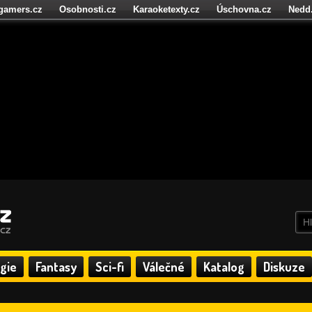
igamers.cz
Osobnosti.cz
Karaoketexty.cz
Úschovna.cz
Nedd
níze.cz
StartupInsider.cz
gie
Fantasy
Sci-fi
Válečné
Katalog
Diskuze