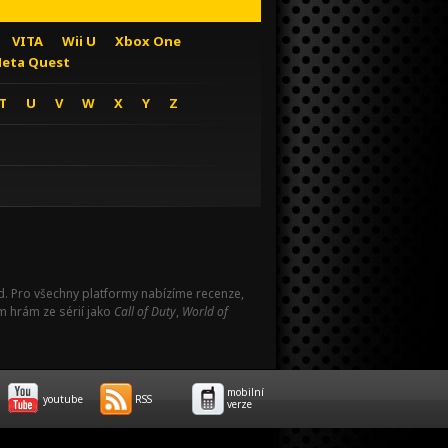
VITA
Wii U
Xbox One
eta Quest
T
U
V
W
X
Y
Z
Pad. Pro všechny platformy nabízíme recenze,
m hrám ze sérií jako
Call of Duty
,
World of
mobilní
youtube
RSS
verze