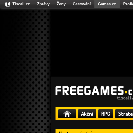
Tiscali.cz
Zprávy
Ženy
Cestování
Games.cz
Prof
Moulík.cz
Fights.cz
Sport
Dokina.cz
CZhity.cz
Našepe
Akční
RPG
Strate