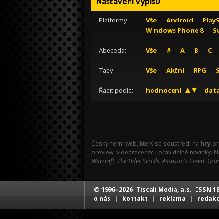
Nastavení výpisu
Platformy:
Vše
Android
Play
Windows Phone 8
S
Abeceda:
Vše
#
A
B
C
Tagy:
Vše
Akční
RPG
Řadit podle:
hodnocení
data
Český herní web, který se soustředí na
hry
pr
preview, videorecenze i pravidelné novinky. 
Warcraft
,
The Elder Scrolls
,
Assassin's Creed
,
Gran
© 1996–2026
ISSN 18
Tiscali Media, a.s.
|
|
|
o nás
kontakt
reklama
redak