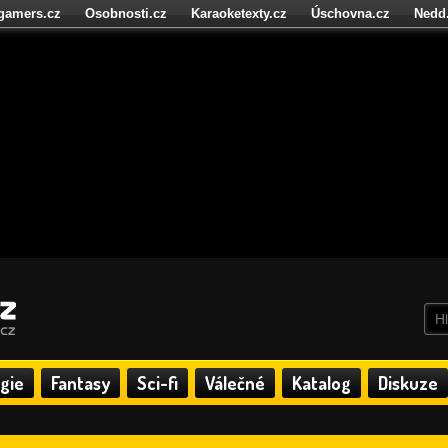
igamers.cz
Osobnosti.cz
Karaoketexty.cz
Úschovna.cz
Nedd
níze.cz
StartupInsider.cz
gie
Fantasy
Sci-fi
Válečné
Katalog
Diskuze