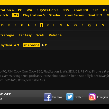
Station 4
PC
Wii
PlayStation 3
3DS
Xbox 360
PSP
DS
witch
iOS
PlayStation 5
Stadia
Xbox Series
Switch 2
M
D
E
F
G
H
I
J
K
L
M
N
O
P
Q
R
S
Strategie
Fantasy
Sci-fi
Válečné
 vydání
abecedně
o PC, PS4, Xbox One, Xbox 360, PlayStation 3, Wii, 3DS, DS, PS Vita, iPhone a i
Na Games.cz najdete i podcasty, rozsáhlou databázi her a speciály k očekávaný
d Theft Auto
,
Battlefield
nebo
FIFA
.
01-5131
facebook
twitter
Instagram
ce