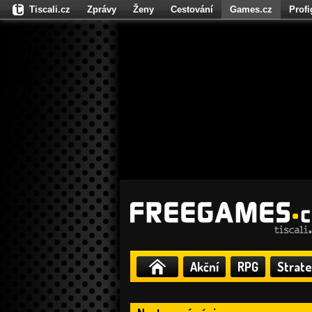
Tiscali.cz
Zprávy
Ženy
Cestování
Games.cz
Prof
Moulík.cz
Fights.cz
Sport
Dokina.cz
CZhity.cz
Našepe
Akční
RPG
Strate