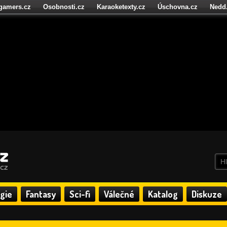
igamers.cz
Osobnosti.cz
Karaoketexty.cz
Úschovna.cz
Nedd
níze.cz
StartupInsider.cz
gie
Fantasy
Sci-fi
Válečné
Katalog
Diskuze