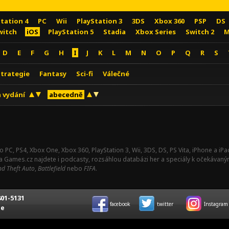
Station 4
PC
Wii
PlayStation 3
3DS
Xbox 360
PSP
DS
witch
iOS
PlayStation 5
Stadia
Xbox Series
Switch 2
M
D
E
F
G
H
I
J
K
L
M
N
O
P
Q
R
S
Strategie
Fantasy
Sci-fi
Válečné
 vydání
abecedně
o PC, PS4, Xbox One, Xbox 360, PlayStation 3, Wii, 3DS, DS, PS Vita, iPhone a i
Na Games.cz najdete i podcasty, rozsáhlou databázi her a speciály k očekávaný
d Theft Auto
,
Battlefield
nebo
FIFA
.
01-5131
facebook
twitter
Instagram
ce