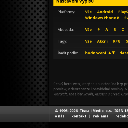
Nastavení výpisu
Platformy:
Vše
Android
Play
Windows Phone 8
S
Abeceda:
Vše
#
A
B
C
Tagy:
Vše
Akční
RPG
Řadit podle:
hodnocení
data
Český herní web, který se soustředí na
hry
pr
preview, videorecenze i pravidelné novinky. 
Warcraft
,
The Elder Scrolls
,
Assassin's Creed
,
Gran
© 1996–2026
ISSN 18
Tiscali Media, a.s.
|
|
|
o nás
kontakt
reklama
redak