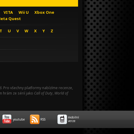
VITA
Wii U
Xbox One
eta Quest
T
U
V
W
X
Y
Z
Pad. Pro všechny platformy nabízíme recenze,
m hrám ze sérií jako
Call of Duty
,
World of
mobilní
youtube
RSS
verze