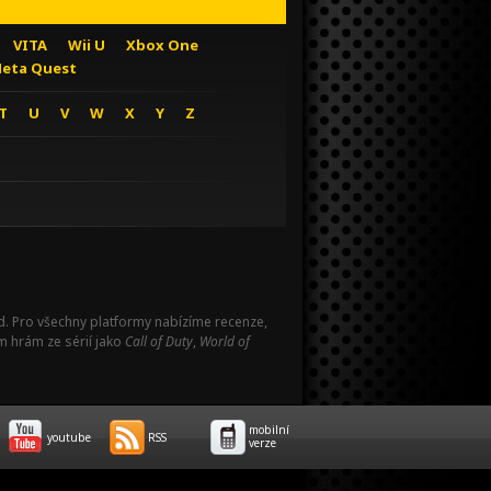
VITA
Wii U
Xbox One
eta Quest
T
U
V
W
X
Y
Z
Pad. Pro všechny platformy nabízíme recenze,
m hrám ze sérií jako
Call of Duty
,
World of
mobilní
youtube
RSS
verze