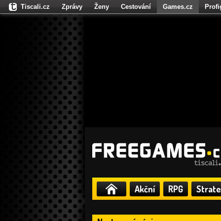
Tiscali.cz
Zprávy
Ženy
Cestování
Games.cz
Prof
Moulík.cz
Fights.cz
Sport
Dokina.cz
CZhity.cz
Našepe
Akční
RPG
Strate