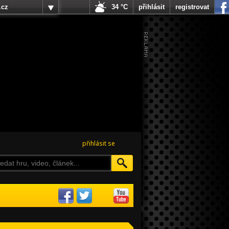
.cz
34 °C
přihlásit
registrovat
přihlásit se