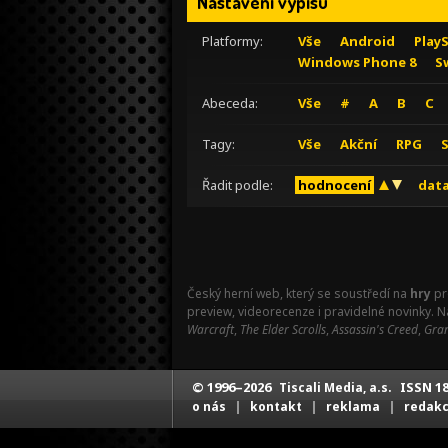
Nastavení výpisu
Platformy:
Vše
Android
Play
Windows Phone 8
S
Abeceda:
Vše
#
A
B
C
Tagy:
Vše
Akční
RPG
Řadit podle:
hodnocení
data
Český herní web, který se soustředí na
hry
pr
preview, videorecenze i pravidelné novinky. 
Warcraft
,
The Elder Scrolls
,
Assassin's Creed
,
Gran
© 1996–2026
ISSN 18
Tiscali Media, a.s.
|
|
|
o nás
kontakt
reklama
redak