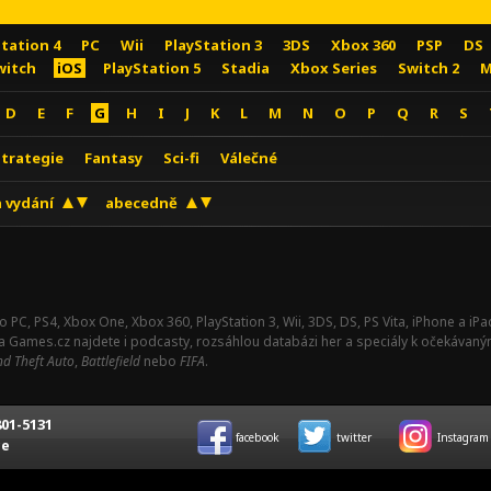
Station 4
PC
Wii
PlayStation 3
3DS
Xbox 360
PSP
DS
witch
iOS
PlayStation 5
Stadia
Xbox Series
Switch 2
M
D
E
F
G
H
I
J
K
L
M
N
O
P
Q
R
S
Strategie
Fantasy
Sci-fi
Válečné
 vydání
abecedně
o PC, PS4, Xbox One, Xbox 360, PlayStation 3, Wii, 3DS, DS, PS Vita, iPhone a i
Na Games.cz najdete i podcasty, rozsáhlou databázi her a speciály k očekávaný
d Theft Auto
,
Battlefield
nebo
FIFA
.
01-5131
facebook
twitter
Instagram
ce