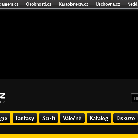
igamers.cz
Osobnosti.cz
Karaoketexty.cz
Úschovna.cz
Nedd
níze.cz
StartupInsider.cz
gie
Fantasy
Sci-fi
Válečné
Katalog
Diskuze