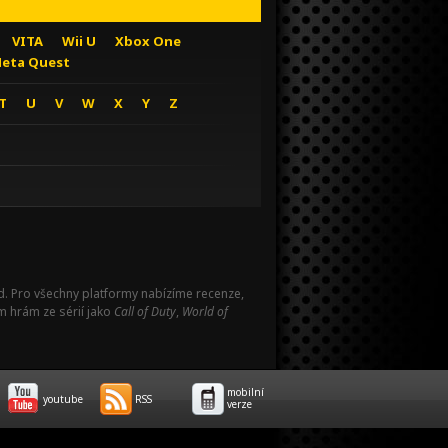
VITA
Wii U
Xbox One
eta Quest
T
U
V
W
X
Y
Z
Pad. Pro všechny platformy nabízíme recenze,
m hrám ze sérií jako
Call of Duty
,
World of
mobilní
youtube
RSS
verze