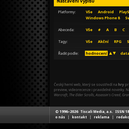
Nastavení výpisu
Platformy:
Vše
Android
Play
Windows Phone 8
S
Abeceda:
Vše
#
A
B
C
Tagy:
Vše
Akční
RPG
Řadit podle:
hodnocení
data
Český herní web, který se soustředí na
hry
pr
preview, videorecenze i pravidelné novinky. 
Warcraft
,
The Elder Scrolls
,
Assassin's Creed
,
Gran
© 1996–2026
ISSN 18
Tiscali Media, a.s.
|
|
|
o nás
kontakt
reklama
redak