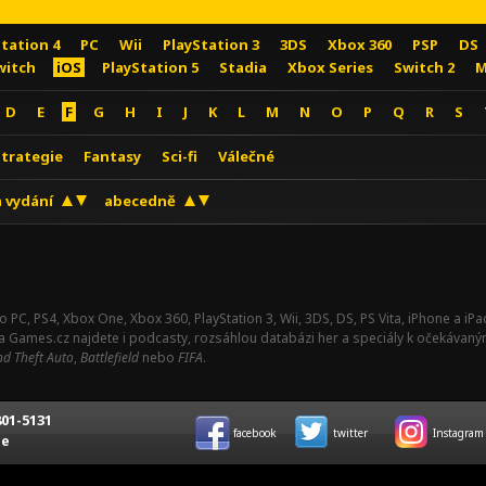
Station 4
PC
Wii
PlayStation 3
3DS
Xbox 360
PSP
DS
witch
iOS
PlayStation 5
Stadia
Xbox Series
Switch 2
M
D
E
F
G
H
I
J
K
L
M
N
O
P
Q
R
S
Strategie
Fantasy
Sci-fi
Válečné
 vydání
abecedně
o PC, PS4, Xbox One, Xbox 360, PlayStation 3, Wii, 3DS, DS, PS Vita, iPhone a i
Na Games.cz najdete i podcasty, rozsáhlou databázi her a speciály k očekávaný
d Theft Auto
,
Battlefield
nebo
FIFA
.
01-5131
facebook
twitter
Instagram
ce