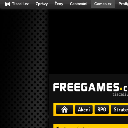
Tiscali.cz
Zprávy
Ženy
Cestování
Games.cz
Prof
Moulík.cz
Fights.cz
Sport
Dokina.cz
CZhity.cz
Našepe
Akční
RPG
Strate