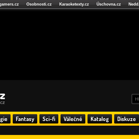
igamers.cz
Osobnosti.cz
Karaoketexty.cz
Úschovna.cz
Nedd
níze.cz
StartupInsider.cz
gie
Fantasy
Sci-fi
Válečné
Katalog
Diskuze