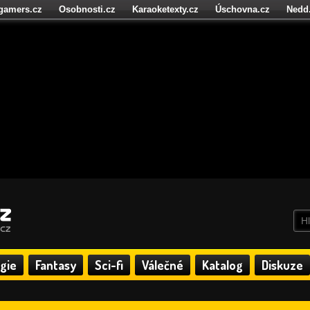
igamers.cz
Osobnosti.cz
Karaoketexty.cz
Úschovna.cz
Nedd
níze.cz
StartupInsider.cz
gie
Fantasy
Sci-fi
Válečné
Katalog
Diskuze