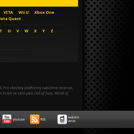
VITA
Wii U
Xbox One
eta Quest
T
U
V
W
X
Y
Z
Pad. Pro všechny platformy nabízíme recenze,
m hrám ze sérií jako
Call of Duty
,
World of
mobilní
youtube
RSS
verze