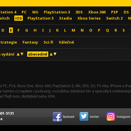
Station 4
PC
Wii
PlayStation 3
3DS
Xbox 360
PSP
DS
witch
iOS
PlayStation 5
Stadia
Xbox Series
Switch 2
M
D
E
F
G
H
I
J
K
L
M
N
O
P
Q
R
S
Strategie
Fantasy
Sci-fi
Válečné
 vydání
abecedně
o PC, PS4, Xbox One, Xbox 360, PlayStation 3, Wii, 3DS, DS, PS Vita, iPhone a i
Na Games.cz najdete i podcasty, rozsáhlou databázi her a speciály k očekávaný
d Theft Auto
,
Battlefield
nebo
FIFA
.
01-5131
facebook
twitter
Instagram
ce