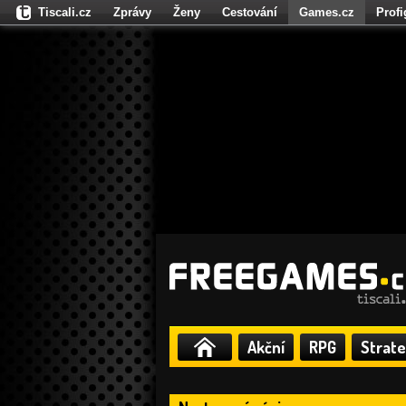
Tiscali.cz
Zprávy
Ženy
Cestování
Games.cz
Prof
Moulík.cz
Fights.cz
Sport
Dokina.cz
CZhity.cz
Našepe
Akční
RPG
Strate