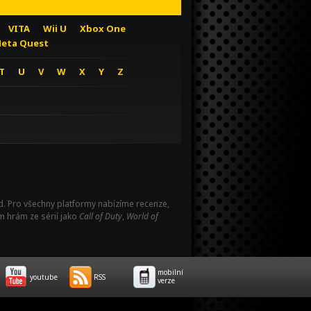
VITA
Wii U
Xbox One
eta Quest
T
U
V
W
X
Y
Z
Pad. Pro všechny platformy nabízíme recenze,
m hrám ze sérií jako
Call of Duty
,
World of
mobilní
youtube
RSS
verze