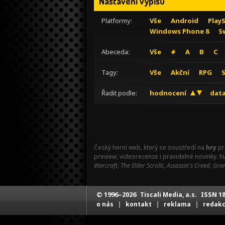
Nastavení výpisu
Platformy:
Vše
Android
Play
Windows Phone 8
S
Abeceda:
Vše
#
A
B
C
Tagy:
Vše
Akční
RPG
Řadit podle:
hodnocení
data
Český herní web, který se soustředí na
hry
pr
preview, videorecenze i pravidelné novinky. 
Warcraft
,
The Elder Scrolls
,
Assassin's Creed
,
Gran
© 1996–2026
ISSN 18
Tiscali Media, a.s.
|
|
|
o nás
kontakt
reklama
redak