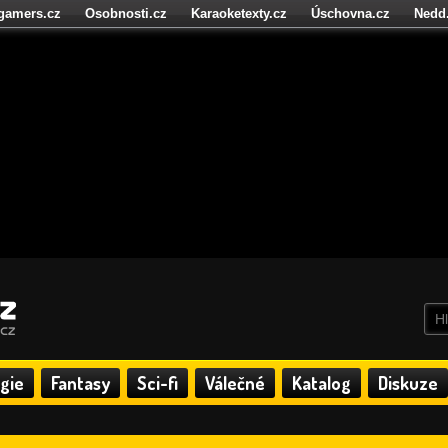
igamers.cz
Osobnosti.cz
Karaoketexty.cz
Úschovna.cz
Nedd
níze.cz
StartupInsider.cz
gie
Fantasy
Sci-fi
Válečné
Katalog
Diskuze