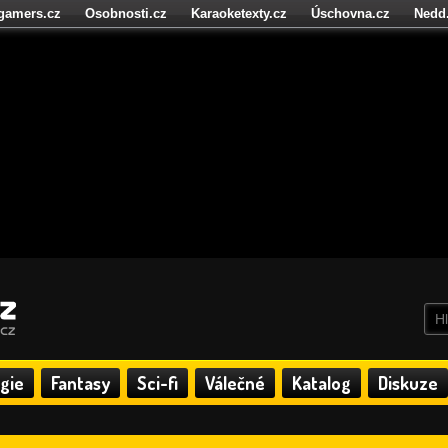
igamers.cz
Osobnosti.cz
Karaoketexty.cz
Úschovna.cz
Nedd
níze.cz
StartupInsider.cz
gie
Fantasy
Sci-fi
Válečné
Katalog
Diskuze