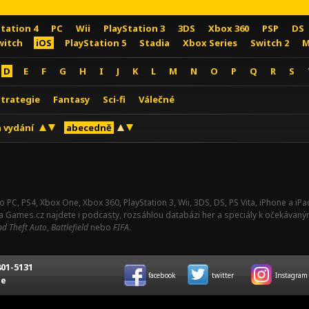
Station 4
PC
Wii
PlayStation 3
3DS
Xbox 360
PSP
DS
witch
iOS
PlayStation 5
Stadia
Xbox Series
Switch 2
M
D
E
F
G
H
I
J
K
L
M
N
O
P
Q
R
S
Strategie
Fantasy
Sci-fi
Válečné
 vydání
abecedně
o PC, PS4, Xbox One, Xbox 360, PlayStation 3, Wii, 3DS, DS, PS Vita, iPhone a i
Na Games.cz najdete i podcasty, rozsáhlou databázi her a speciály k očekávaný
d Theft Auto
,
Battlefield
nebo
FIFA
.
01-5131
facebook
twitter
Instagram
ce