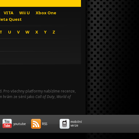
VITA
Wii U
Xbox One
eta Quest
T
U
V
W
X
Y
Z
Pad. Pro všechny platformy nabízíme recenze,
m hrám ze sérií jako
Call of Duty
,
World of
mobilní
youtube
RSS
verze