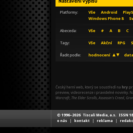
Nastavení výpisu
Platformy:
Vše
Android
Play
Windows Phone 8
S
Abeceda:
Vše
#
A
B
C
Tagy:
Vše
Akční
RPG
Řadit podle:
hodnocení
data
Český herní web, který se soustředí na
hry
pr
preview, videorecenze i pravidelné novinky. 
Warcraft
,
The Elder Scrolls
,
Assassin's Creed
,
Gran
© 1996–2026
ISSN 18
Tiscali Media, a.s.
|
|
|
o nás
kontakt
reklama
redak