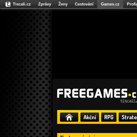
Tiscali.cz
Zprávy
Ženy
Cestování
Games.cz
Prof
Moulík.cz
Fights.cz
Sport
Dokina.cz
CZhity.cz
Našepe
Akční
RPG
Strate