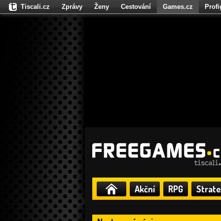
Tiscali.cz
Zprávy
Ženy
Cestování
Games.cz
Prof
Moulík.cz
Fights.cz
Sport
Dokina.cz
CZhity.cz
Našepe
Akční
RPG
Strate