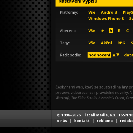
Nastavení výpisu
Platformy:
Vše
Android
Play
Windows Phone 8
S
Abeceda:
Vše
#
A
B
C
Tagy:
Vše
Akční
RPG
Řadit podle:
hodnocení
data
Český herní web, který se soustředí na
hry
pr
preview, videorecenze i pravidelné novinky. 
Warcraft
,
The Elder Scrolls
,
Assassin's Creed
,
Gran
© 1996–2026
ISSN 18
Tiscali Media, a.s.
|
|
|
o nás
kontakt
reklama
redak