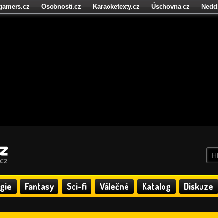
igamers.cz
Osobnosti.cz
Karaoketexty.cz
Úschovna.cz
Nedd
níze.cz
StartupInsider.cz
gie
Fantasy
Sci-fi
Válečné
Katalog
Diskuze