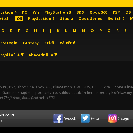
Station 4
PC
Wii
PlayStation 3
3DS
Xbox 360
PSP
DS
witch
iOS
PlayStation 5
Stadia
Xbox Series
Switch 2
M
D
E
F
G
H
I
J
K
L
M
N
O
P
Q
R
S
Strategie
Fantasy
Sci-fi
Válečné
 vydání
abecedně
o PC, PS4, Xbox One, Xbox 360, PlayStation 3, Wii, 3DS, DS, PS Vita, iPhone a i
Na Games.cz najdete i podcasty, rozsáhlou databázi her a speciály k očekávaný
d Theft Auto
,
Battlefield
nebo
FIFA
.
01-5131
facebook
twitter
Instagram
ce