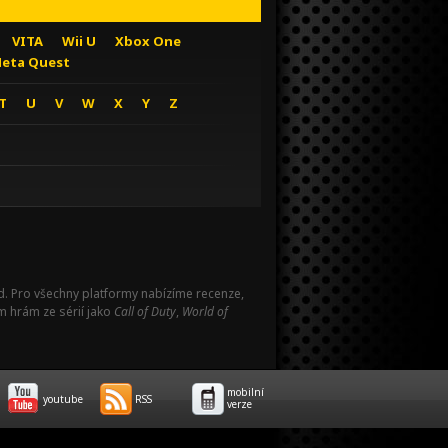
VITA
Wii U
Xbox One
eta Quest
T
U
V
W
X
Y
Z
Pad. Pro všechny platformy nabízíme recenze,
m hrám ze sérií jako
Call of Duty
,
World of
mobilní
youtube
RSS
verze