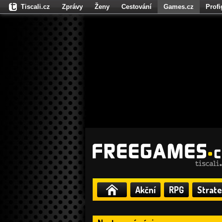
Tiscali.cz
Zprávy
Ženy
Cestování
Games.cz
Prof
Moulík.cz
Fights.cz
Sport
Dokina.cz
CZhity.cz
Našepe
Akční
RPG
Strate