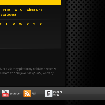
VITA
Wii U
Xbox One
eta Quest
T
U
V
W
X
Y
Z
Pad. Pro všechny platformy nabízíme recenze,
m hrám ze sérií jako
Call of Duty
,
World of
mobilní
youtube
RSS
verze