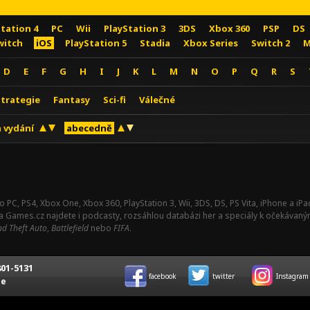
Station 4
PC
Wii
PlayStation 3
3DS
Xbox 360
PSP
DS
witch
iOS
PlayStation 5
Stadia
Xbox Series
Switch 2
M
D
E
F
G
H
I
J
K
L
M
N
O
P
Q
R
S
Strategie
Fantasy
Sci-fi
Válečné
 vydání
abecedně
o PC, PS4, Xbox One, Xbox 360, PlayStation 3, Wii, 3DS, DS, PS Vita, iPhone a i
Na Games.cz najdete i podcasty, rozsáhlou databázi her a speciály k očekávaný
d Theft Auto
,
Battlefield
nebo
FIFA
.
01-5131
facebook
twitter
Instagram
ce