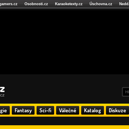
igamers.cz
Osobnosti.cz
Karaoketexty.cz
Úschovna.cz
Nedd
níze.cz
StartupInsider.cz
gie
Fantasy
Sci-fi
Válečné
Katalog
Diskuze