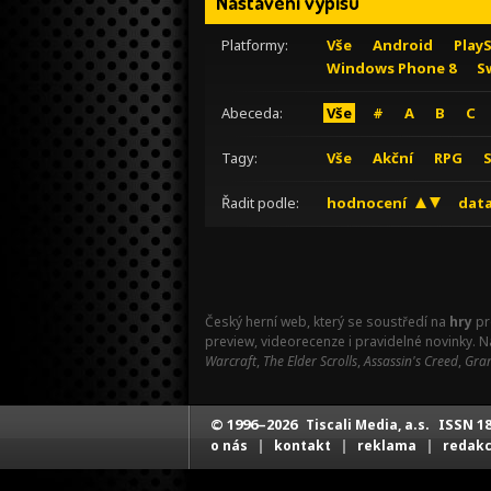
Nastavení výpisu
Platformy:
Vše
Android
Play
Windows Phone 8
S
Abeceda:
Vše
#
A
B
C
Tagy:
Vše
Akční
RPG
Řadit podle:
hodnocení
data
Český herní web, který se soustředí na
hry
pr
preview, videorecenze i pravidelné novinky. 
Warcraft
,
The Elder Scrolls
,
Assassin's Creed
,
Gran
© 1996–2026
ISSN 18
Tiscali Media, a.s.
|
|
|
o nás
kontakt
reklama
redak